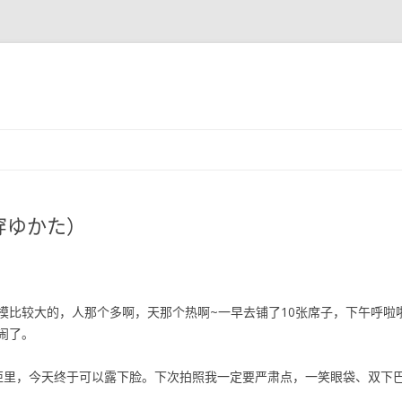
跳至内容
穿ゆかた）
模比较大的，人那个多啊，天那个热啊~一早去铺了10张席子，下午呼啦
闹了。
柜里，今天终于可以露下脸。下次拍照我一定要严肃点，一笑眼袋、双下