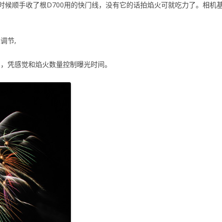
时候顺手收了根D700用的快门线，没有它的话拍焰火可就吃力了。相机
调节,
用bulb，凭感觉和焰火数量控制曝光时间。