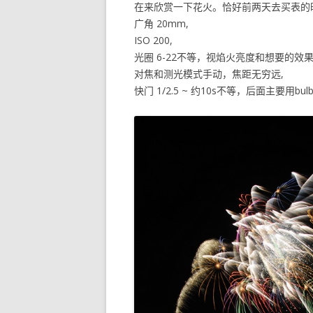
在来欣赏一下花火。恰好前两天去买表的
广角 20mm,
ISO 200,
光圈 6-22不等，视焰火亮度和想要的效果
对焦和测光模式手动，焦距无穷远,
快门 1/2.5 ~ 约10s不等，后面主要