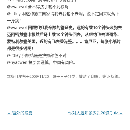
@eyafevol 舍不得孩子套不到狼啊
@littley 啊这种瘪三国家请我去我也不去啊，说不定回来就落下
一身病！
@eyafevol
回顾姐姐我辛酸的签证史，远的有乘10个钟头灰狗去
迈阿密然签申根然后马上乘10个钟头回去，从纽约飞去温哥华、
蒙特利尔签美国，近的有飞去香港签。。。肯尼亚，每张小纸片
都是很多钱啊！
@littley 归根结底是护照颜色不对
@hyacwen 投胎要谨慎，中国有风险。
本条目发布于
2009/11/20
。属于
日子
分类，被贴了
印度
、
签证
标签。
文章导航
←
窗外的晚霞
你对大脑知多少？20道Quiz
→