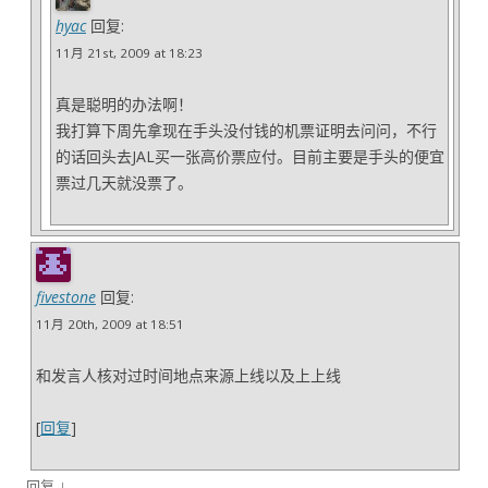
hyac
回复:
11月 21st, 2009 at 18:23
真是聪明的办法啊！
我打算下周先拿现在手头没付钱的机票证明去问问，不行
的话回头去JAL买一张高价票应付。目前主要是手头的便宜
票过几天就没票了。
fivestone
回复:
11月 20th, 2009 at 18:51
和发言人核对过时间地点来源上线以及上上线
[
回复
]
↓
回复