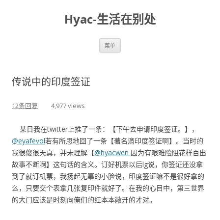
Hyac-生活在别处
跳至内容
菜单
传说中的印度签证
12条回复
4,977 views
某日我在twitter上推了一条：【下午去申请印度签证。】，
@eyafevol
若有所思地回了一条【著名滴印度签证啊】。当时的
我很傻很天真，并未理解【
@hyacwen
因为有艰难险阻花样百出
故事不断啊】这句话的含义。订好机票以后lg说，你签证还没拿
到了就订机票，我扬起无辜的小脸说，印度签证嘛不是很好拿的
么，只要交个表拿几张复印件就好了。在我的心目中，第三世界
的大门应该是时刻向俺们的红本本敞开的才对。