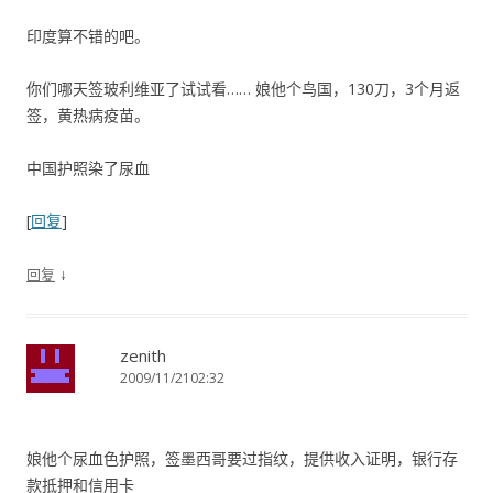
印度算不错的吧。
你们哪天签玻利维亚了试试看…… 娘他个鸟国，130刀，3个月返
签，黄热病疫苗。
中国护照染了尿血
[
回复
]
↓
回复
zenith
2009/11/2102:32
娘他个尿血色护照，签墨西哥要过指纹，提供收入证明，银行存
款抵押和信用卡