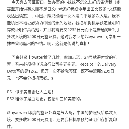
今天奔去签证窗口，当办事的小妹妹不怎么友好的告诉我（她
甚至开始讲英文而不是日文nnd还好老娘今年出国比较多e文还能
表达出愤怒）：中国护照只能给一次入境而不是多次入境，我不
能填日本地址必须填中国的永久地址，我必须将机票预定证明和
存款证明传真给她，并且我需要交9235日元而不是普通的6个月
多次入境的5500日元签证费。这时我才回想起eyafevol同学那一
抹未曾琢磨出的神情。啊，这就是传说的真相！
回来赶紧上twitter推了几推，愈加忐忑，24号就得付款的机
票，看来必须得电话旅行公司拖延拖延。Receipt上的Delivery
Date写的是12/2，但万一它不给我签证，既不会退那9235日
元，也不会分担机票钱。:(
PS1 似乎美帝更让人血泪！
PS2 粗体字是血泪史，包括印三和美帝的。
@hyacwen 印度的签证处真是气人啊，中国的护照只给单次入
境、要多收3000日元费用、还要我补机票预约证明和存折复印
件。