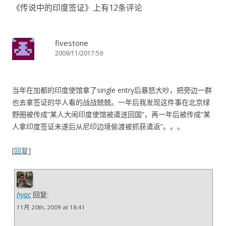
《
传说中的印度签证
》上有12条评论
fivestone
2009/11/2017:59
当年在加都的印度使馆拿了single entry后暴怒大吵，把旁边一群
也去拿签证的华人看的战战兢兢。一年后我发现这件事在北京绿
野圈被传成“某人大闹印度使馆被遣送回国”，再一年后被传成“某
人拿印度签证未遂后从尼印边境偷渡被抓获遣返”。。。
[
回复
]
hyac
回复:
11月 20th, 2009 at 18:41