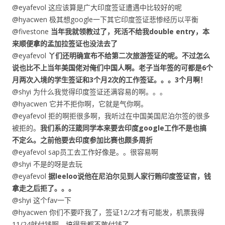
@eyafevol 这应该算是广大印度签证遭遇中比较好的呢
@hyacwen 极其想google一下其它印度签证悲惨经历以平衡
@fivestone
当年我就领教过了，死活不给我double entry，本
来顺便拿的孟加拉签证也没法去了
@eyafevol
丫们还明确宣布不给第二次旅游签证的呢。不过怎么
说也比不上当年美国佬对俺们中国人啊。老子当年签的可都是6个
月两次入境的学生签证和3个月2次的工作签证。。。3个月啊！
@shyi 为什么我觉得印度签证还满容易的啊。。。
@hyacwen 它并不拒你啊，它就是气你啊。
@eyafevol 拒的啊拒很多啊，我听过在中国美国尼泊尔签的很多
被拒的。
我们系的汪箴同学本来要去印度google工作不是也搞
不定么。之前他要去印度参加比赛也颇多周折
@eyafevol sap员工去工作好像是。。很容易啊
@shyi 不是的呀是去玩
@eyafevol
据leeloo说他在尼泊尔见到人家行贿印度签证官，钱
拿走之后拒了。。。
@shyi 这个fav一下
@hyacwen 你们不要吓我了，签证12/2才有可能发，机票我得
11/24就付钱啊。搞得我都不敢付钱了。