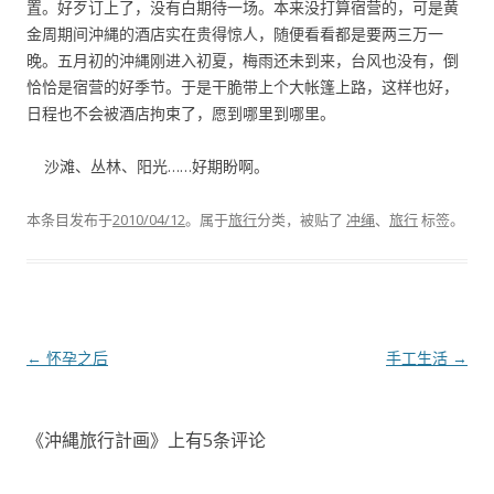
置。好歹订上了，没有白期待一场。本来没打算宿营的，可是黄
金周期间沖縄的酒店实在贵得惊人，随便看看都是要两三万一
晚。五月初的沖縄刚进入初夏，梅雨还未到来，台风也没有，倒
恰恰是宿营的好季节。于是干脆带上个大帐篷上路，这样也好，
日程也不会被酒店拘束了，愿到哪里到哪里。
沙滩、丛林、阳光……好期盼啊。
本条目发布于
2010/04/12
。属于
旅行
分类，被贴了
冲绳
、
旅行
标签。
文章导航
←
怀孕之后
手工生活
→
《
沖縄旅行計画
》上有5条评论