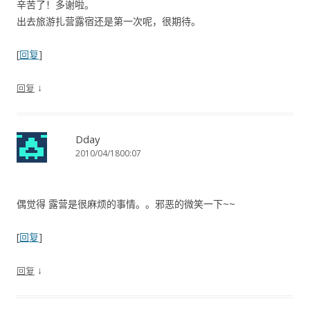
辛苦了！多谢啦。
出去旅游扎营露宿还是第一次呢，很期待。
[
回复
]
↓
回复
Dday
2010/04/1800:07
偶觉得 露营是很麻烦的事情。。邪恶的微笑一下~~
[
回复
]
↓
回复