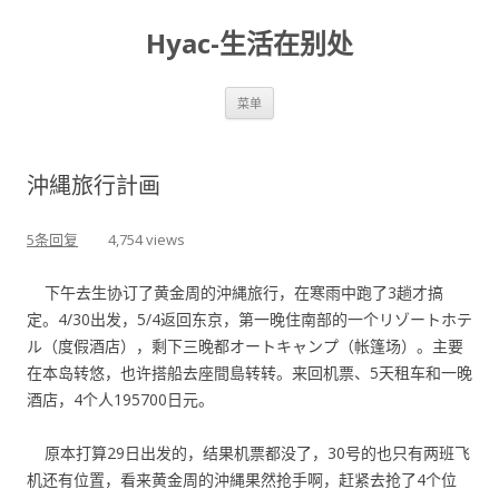
Hyac-生活在别处
跳至内容
菜单
沖縄旅行計画
5条回复
4,754 views
下午去生协订了黄金周的沖縄旅行，在寒雨中跑了3趟才搞
定。4/30出发，5/4返回东京，第一晚住南部的一个リゾートホテ
ル（度假酒店），剩下三晚都オートキャンプ（帐篷场）。主要
在本岛转悠，也许搭船去座間島转转。来回机票、5天租车和一晚
酒店，4个人195700日元。
原本打算29日出发的，结果机票都没了，30号的也只有两班飞
机还有位置，看来黄金周的沖縄果然抢手啊，赶紧去抢了4个位