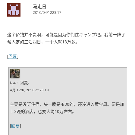
马走日
2010/04/1223:17
这个价钱并不贵啊，可能是因为你们住キャンプ吧。我前一阵子
帮人定的三泊四日，一个人就13万多。
[
回复
]
hyac
回复:
4月 12th, 2010 at 23:19
主要是没订住宿，头一晚是4/30的，还没进入黄金周。要是加
上3晚的酒店，也要人均10万左右。
[
回复
]