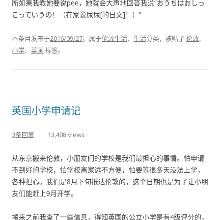
所如果我教她要说pee，她就会大声地回答我说“おうちはおしっ
こっていうの！（在家说尿尿[的日文]！）”
本条目发布于
2016/09/27
。属于
伦敦生活
、
生活
分类，被贴了
伦敦
、
小学
、
英国
标签。
英国小学申请记
3条回复
13,408 views
从东京搬来伦敦，小朋友们的学校是我们最担心的事情。怕申请
不到好的学校，怕学校离家远不方便，怕要等很多天没法上学，
各种担心。我们是8月下旬抵达伦敦的，这个日期也是为了让小朋
友们能赶上9月开学。
搬来之前我查了一些信息，得知英国的公立小学是有4级评分的，