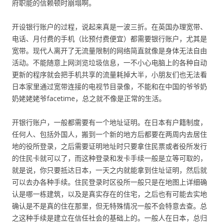
府职能的信赖顿时崩塌啊。
开设银行账户的过程，说起来真是一波三折。在英国办理宽带、
电话、月付费的手机（比预付费便宜）都需要银行账户，尤其是
宽带。现代人离开了无流量限制的网络简直就像是身体无法自由
活动。不能随意上网浏览垃圾信息，一不小心电脑上的各种自动
更新的程序就会把手机共享的流量耗掉大半，小朋友们也无法看
日本家里通过宽带连接的电视节目录像，不能和在中国的爷爷奶
奶姥姥姥爷facetime，总之就不像是正常的生活。
开银行账户，一般都需要有一个地址证明。在日本有户籍制度，
任何人、包括外国人，搬到一个新的地方后都要在两周内去居住
地的役所登录，之后需要证明地址时只要拿住民票或者役所发行
的住民卡就可以了，而这种登录和发卡手续一般是立等可取的，
就是说，你只要抵达日本，一天之内就能拿到住址证明，然后就
可以去办各种手续。住民登录时区役所一般只是在地图上详细确
认是哪一栋建筑，以及是真实存在的住宅，之后也有可能去实地
确认是不是真的住在那里，但无特殊情况一般不会特意去查。总
之这种手续是建立在信任社会的基础上的。一般人在日本，总归