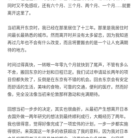
同时又不免感叹，还有六个月、三个月、两个月、一个月……就要
离开这里了。
当初离开东京时，我已经在那里居住了十三年。那里是我居住时
间最长最熟悉的城市。然而离开时并没有太多留恋，因为我知道
再过几年也不会有什么改变，而且将要搬去的是一个让人充满期
待的地方。
时间过得真快，一转眼一年零九个月就快到了尾声，不管有多么
不舍，搬回东京的计划和日程已定。我们试过申请延长两年的项
目但都失败了，反倒是在东京有不错的机会。回去东京会有安定
而舒适的生活，美味的食物，可靠的交通，便利的医疗。然而好
像，完全没法像当初来伦敦那样激动和充满期待。
回想当初一步步的决定，其实也很曲折，从最初产生想离开日本
去国外做一两年研究的想法到最终顺利成行，大概经历了两年。
我也很得意，觉得好像完成了一项宏伟的计划，一步一步都实施
得很好。来英国这一年多的收获超出了我的意料，因为我对日本