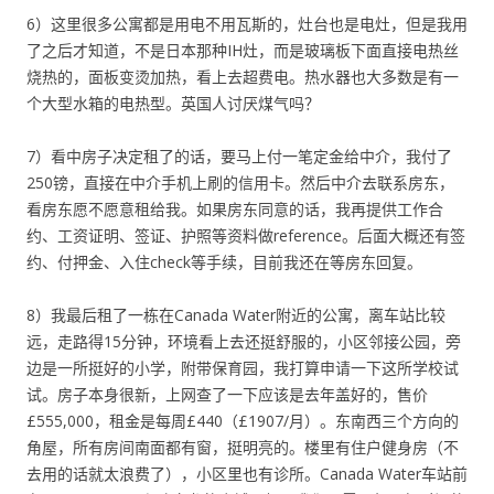
6）这里很多公寓都是用电不用瓦斯的，灶台也是电灶，但是我用
了之后才知道，不是日本那种IH灶，而是玻璃板下面直接电热丝
烧热的，面板变烫加热，看上去超费电。热水器也大多数是有一
个大型水箱的电热型。英国人讨厌煤气吗？
7）看中房子决定租了的话，要马上付一笔定金给中介，我付了
250镑，直接在中介手机上刷的信用卡。然后中介去联系房东，
看房东愿不愿意租给我。如果房东同意的话，我再提供工作合
约、工资证明、签证、护照等资料做reference。后面大概还有签
约、付押金、入住check等手续，目前我还在等房东回复。
8）我最后租了一栋在Canada Water附近的公寓，离车站比较
远，走路得15分钟，环境看上去还挺舒服的，小区邻接公园，旁
边是一所挺好的小学，附带保育园，我打算申请一下这所学校试
试。房子本身很新，上网查了一下应该是去年盖好的，售价
£555,000，租金是每周£440（£1907/月）。东南西三个方向的
角屋，所有房间南面都有窗，挺明亮的。楼里有住户健身房（不
去用的话就太浪费了），小区里也有诊所。Canada Water车站前