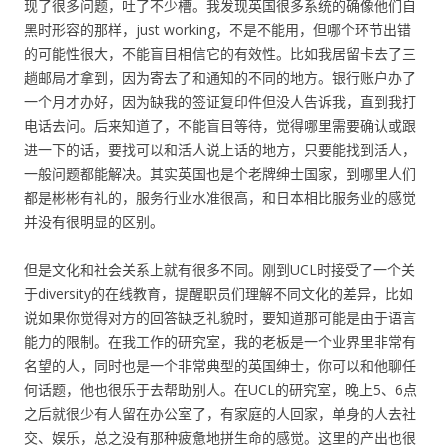
现了很多问题，吐了不少槽。我发现英国很多系统的确像他们自
黑时形容的那样，just working，不是不能用，但哪个环节出错
的可能性很大，不能盲目相信它的有效性。比如我居留卡去了三
趟邮局才拿到，因为寄去了和通知的不同的地方。银行账户办了
一个月才办好，因为缺我的签证复印件但没人告诉我，直到我打
电话去问。后来知道了，不能盲目等待，觉得哪里需要确认或跟
进一下的话，要找可以和活人说上话的地方，只要能找到活人，
一般问题都能解决。其实英国也是个老牌绅士国家，到哪里人们
都是彬彬有礼的，服务行业水准很高，和日本相比服务业的感觉
并没有很明显的区别。
但是文化和社会关系上就有很多不同。刚到UCL时接受了一个关
于diversity的在线教育，提醒职员们理解不同文化的差异，比如
说如果你觉得对方的回答缺乏礼貌时，要知道那可能是由于语言
能力的限制。在我工作的研究室，我的老板是一个业界里非常有
名望的人，同时也是一个非常典型的英国绅士，你可以和他聊任
何话题，他也很乐于去帮助别人。在UCL的研究室，晚上5、6点
之后就很少有人留在办公室了，有家庭的人回家，单身的人去社
交、娱乐，总之没有那种疲惫地拼生命的感觉。这里的产出也很