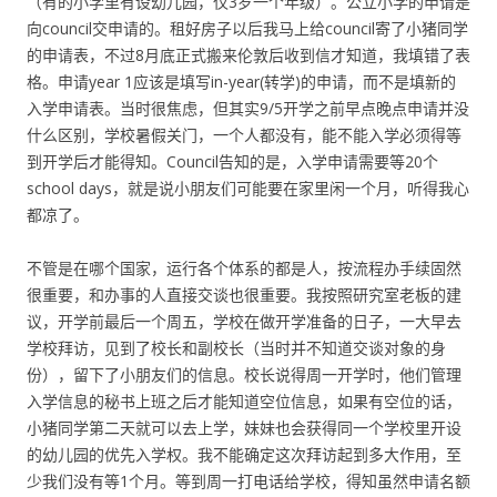
（有的小学里有设幼儿园，仅3岁一个年级）。公立小学的申请是
向council交申请的。租好房子以后我马上给council寄了小猪同学
的申请表，不过8月底正式搬来伦敦后收到信才知道，我填错了表
格。申请year 1应该是填写in-year(转学)的申请，而不是填新的
入学申请表。当时很焦虑，但其实9/5开学之前早点晚点申请并没
什么区别，学校暑假关门，一个人都没有，能不能入学必须得等
到开学后才能得知。Council告知的是，入学申请需要等20个
school days，就是说小朋友们可能要在家里闲一个月，听得我心
都凉了。
不管是在哪个国家，运行各个体系的都是人，按流程办手续固然
很重要，和办事的人直接交谈也很重要。我按照研究室老板的建
议，开学前最后一个周五，学校在做开学准备的日子，一大早去
学校拜访，见到了校长和副校长（当时并不知道交谈对象的身
份），留下了小朋友们的信息。校长说得周一开学时，他们管理
入学信息的秘书上班之后才能知道空位信息，如果有空位的话，
小猪同学第二天就可以去上学，妹妹也会获得同一个学校里开设
的幼儿园的优先入学权。我不能确定这次拜访起到多大作用，至
少我们没有等1个月。等到周一打电话给学校，得知虽然申请名额