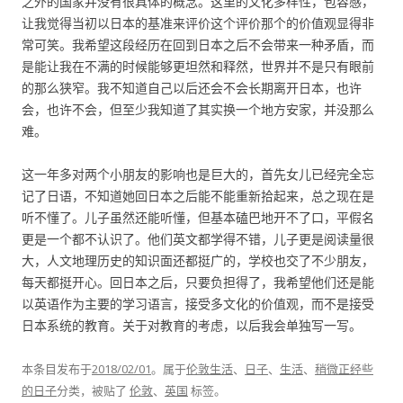
之外的国家并没有很具体的概念。这里的文化多样性，包容感，
让我觉得当初以日本的基准来评价这个评价那个的价值观显得非
常可笑。我希望这段经历在回到日本之后不会带来一种矛盾，而
是能让我在不满的时候能够更坦然和释然，世界并不是只有眼前
的那么狭窄。我不知道自己以后还会不会长期离开日本，也许
会，也许不会，但至少我知道了其实换一个地方安家，并没那么
难。
这一年多对两个小朋友的影响也是巨大的，首先女儿已经完全忘
记了日语，不知道她回日本之后能不能重新拾起来，总之现在是
听不懂了。儿子虽然还能听懂，但基本磕巴地开不了口，平假名
更是一个都不认识了。他们英文都学得不错，儿子更是阅读量很
大，人文地理历史的知识面还都挺广的，学校也交了不少朋友，
每天都挺开心。回日本之后，只要负担得了，我希望他们还是能
以英语作为主要的学习语言，接受多文化的价值观，而不是接受
日本系统的教育。关于对教育的考虑，以后我会单独写一写。
本条目发布于
2018/02/01
。属于
伦敦生活
、
日子
、
生活
、
稍微正经些
的日子
分类，被贴了
伦敦
、
英国
标签。