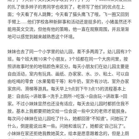
的扎了很多辫子的男同学也收到了，老师写了他们的优点在上
面；今天看了有人跳舞；今天看了猫头鹰飞了哦，飞一圈又回到
手臂上……他们学校各种新鲜事和活动还是挺多的，小猪虽然还不
能用英文交流，但他有他的策略，他一直在观察周围，并且渐渐
地可以感觉到越来越熟悉这个环境。
妹妹也去了同一个小学里的幼儿园，差不多两周了。幼儿园有3个
班，每个班大概10来个小朋友，3个班都在同一个大房间里，按
照讲故事时坐的地毯颜色来区分。每天小朋友们在幼儿园主要是
自由活动，室内有玩具、画纸、办家家、水、沙、粘土、可以自
由吃喝的零食（水果葡萄干等）和牛奶，室外有沙坑、室外办家
家房间、滑梯等游具。每天早上9点到下午3点15的流程基本上
是：自由玩->讲故事->洗手上厕所->吃饭->自由玩->讲故事->回
家。不过小妹妹显然也还没有适应，每天去幼儿园时都抓住我不
放，基本上我都要把她交给一位会说一些中文的老师才能脱身。
每次问小妹妹在幼儿园吃了什么，她都回答“不知道”。问她玩了
什么，倒是能说出来一些。问她和谁玩了，她都说“自己玩了”。
小妹妹在家还拒绝我教她英文，绘本是愿意跟着念的，但是上厕