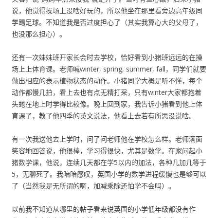
说，他觉得操场上没啥好玩的，所以他坐在那里看旁边高年级同
学踢足球。不知道我是否过度担心了（其实我算心大的父母了，
也没那么担心）。
还有一次妹妹班开家长会时去学校，恰好看到小猪班远远的在操
场上上体育课。老师喊winter, spring, summer, fall，同学们就要
做出相应的表示植物状态的动作。小猪同学大概是听不懂，每个
动作都慢几拍，看上去也有点无精打采，只有winter大家都抱着
头蜷在地上时学得比较像。晚上回到家，我告诉小猪看到他上体
育课了，教了他四季的英文说法，他看上去若有所思没说啥。
有一次我送他去上学时，问了问老师他在学校怎么样。老师满面
笑容地回答说，他很棒，学习得很快，尤其是数学。在家问起小
猪数学课，他说，连续几天都在学5以内的加法，各种几加几等于
5，无聊死了。我暗暗感叹，英国小学的数学进程缓慢也是够可以
了（当然我是无所谓的啊，加减乘除还怕学不会吗）。
以前我不知道从哪里的帖子看来说英国的小学低年级都没有作