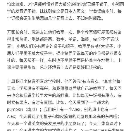
怕比较难，3个月能听懂老师大部分的指令就已经不错了。小猪同
学的发音还不错，妹妹则完全是日本人英文，学着读绘本时，每
个词都会硬生生地添加几个元音上去，不知何时能改。
开家长会时，我进去过他们教室一次，整个教室墙壁屋顶都装饰
得非常热闹，到处都是画、数字、单词、海报，完全不“严肃认
真”。小朋友们没有固定的桌子和椅子，教室里有4张大桌子，小
朋友们平常围着大桌子坐，据小猪同学说每天的座位都是老师安
排的，每天都不一样，有时也不坐凳子而是挤着坐在地毯上。上
课主要用投影仪。总之环境看上去还是挺好挺轻松的。
上周我问小猪喜不喜欢学校时，他回答我“有点喜欢。”其实他每
天去上学都没有不高兴，和我拜拜以后就自己进教室了，每天回
来也会和我说学校里发生的新鲜事。比如每天午饭都有甜点，有
时候有果冻，有时有蛋糕。比如，今天看到了一个超大的
pumpkin（南瓜）；我们班上有一个Alex，别的班上也有一个
Alex；今天看到了用棍子和橡皮筋做的到屋顶那么高的东西哦；
今天和一个讲英文的头发黑黑的小朋友玩了；今天上体育课时下
雨了；今天讲中文的女同学收到卡片了，另一个Micheal头发黑黑