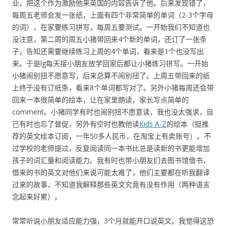
业，把这个作为激励他来英国的内容告诉了他。后来发现错了，
每周五老师会发一张纸，上面有四个非常简单的单词（2-3个字母
的词），在家要练习拼写，每周五要测试。一开始我们不知道也
没注意，第二周的周五小猪带回来4个新的单词，还订了一张条
子，告知还需要继续练习上周的4个单词，看来是1个也没写出
来。于是lg每天接小朋友放学回家后都让小猪练习拼写。一开始
小猪闹别扭不愿意写，后来总算不闹别扭了。上周五带回来的纸
上终于没有订纸条，看来8个单词都写对了。另外小猪每周还会带
回来一本很简单的绘本，让在家里朗读，家长写点简单的
comment。小猪同学有时也闹别扭不愿意读，我也没太强求，自
己有时也忘了督促，另外有空时也教他读
Kids A-Z
的绘本（挺推
荐的英文绘本订阅，一年50多人民币，在淘宝上有卖账号）。不
过学校的老师提过，反复阅读同一本书比总是读新的书更能增加
孩子的词汇量和阅读能力。我有时也带小朋友们去图书馆借书，
借来的书的英文对他们来说可能太难了，他们主要都在听我翻译
过来的故事，不知道我解释那些英文究竟有没有作用（两种语言
念起来好累）。
常常听说小朋友适应能力强，3个月就能开口说英文。我觉得这恐