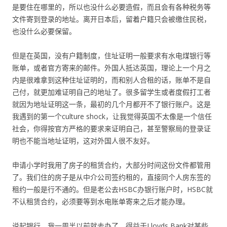
是要住在哪里的，所以也没什么必要造假，而且会有各种税务等
文件寄到登录的地址。离开日本后，留着户籍只会被缴住民税，
也没什么必要保留。
但是在英国，没有户籍制度，住址证明一般要求有水电煤银行等
账单，或者官方寄来的邮件。外国人抵达英国，理论上一个月之
内是很难拿到这种住址证明的，而和别人合租的话，账单不是自
己付，就更加难证明自己的地址了。很多留学生或者度假打工者
就因为地址证明这一条，最初的几个月都开不了银行账户。这是
我遇到的第一个culture shock，让我觉得英国不太像是一个信任
社会，你得按官方严格的要求来证明自己，甚至警察局的登录证
明也不能当地址证明，这对外国人很不友好。
申请小学时我用了房子的租赁合约，大部分时间这份文件都管用
了。我们住的房子是从中介公司签约租的，直接同个人房东签的
租约一般是行不通的。但是老公去HSBC办银行账户时，HSBC就
不认租赁合约，必须要等到水电账单寄来之后才能办理。
说起银行，我一周半以前就去办了，得益于Lloyds Bank对某些