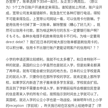
办宽带了，账单选择下次bill一起付，反正至少两周后，（原以
为）5个工作日账户开通肯定来得及。谁知道如上所述，账户没开
成，宽带公司发来报错邮件，我急急忙忙各种打银行电话，得知
不可能来得及后，上宽带公司网站一看，可以信用卡付款嘛。于
是用信用卡付掉了第一次账单，解除警报（糟心了好几天）。既
然可以信用卡付款，那为啥这种月付的东东一定要银行账户啊？
そもそも，各种水电煤手机款单用信用卡不行吗，为啥一定要用
direct debit？？我们在日本的时候大部分账单都是刷信用卡的，
可以积分嘛，信用卡不比银行账户更能证明客户的信用吗？？？
小学的申请还算比较顺利，我就不吐太多槽了。和日本特别不一
样的就是，英国的公立小学虽然也是就近入学，但是如果名额满
了再申请，就有可能会被分到远的地方去。日本的公立学校是真
正的就近入学，只要你住在那所学校的学区，就肯定能上那所学
校，如果学区内新造了房子搬来很多学生家庭，学校就会扩招。
而且到了学龄不需要去申请入学，新学期前役所会根据住民登录
的信息寄来入学的所有介绍，按照指示到时间去上学就可以了。
英国呢，就近入学的公立小学也是一场战役，妹妹明年9月上小学
的reception（学前班），昨天我已经在区役所上给她申请了（早