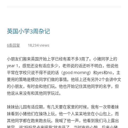
英国小学3周杂记
6条回复
18,234 views
小朋友们搬来英国开始上学已经有差不多3周了。小猪同学上的
year 1，感觉还没有适应多少，老师说的话还听不明白，他说他
平常在学校只说不得不说的话（good morning）和yes和no，主
要用的策略是模仿同学们做的事情。他班上还有另外2个会讲中文
的小朋友，有时会和他们玩。他也开始记住其他同学的名字，但
他说从来没有和其他同学玩过。
妹妹幼儿园有适应期，有几天要在家里的时候，我有一次带着妹
妹看到小猪他们在操场上玩，他一个人呆呆地坐在小山包上，而
其他同学都在跑来跑去玩。我喊了他一声，他看到我们马上露出
笑容，说“妈妈早点来接我”就走开了。当时有些心酸，后来小猪