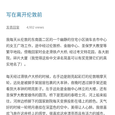
写在离开伦敦前
发表回复
4,932 views
我每天从伦敦的东南面二区的一个幽静的住宅小区骑车去市中心
的女王广场工作，途中经过伦敦桥、金融中心、圣保罗大教堂等
繁华地段。傍晚回家时会走滑铁卢大桥, 经过考文特花园，各大剧
院，碎片大厦（我觉得这些中文译名简直可以有奖竞猜它们的真
实地名了）。
每天经过滑铁卢大桥的时候，右手边是刚亮起彩灯的伦敦眼摩天
轮，远处是被脚手架层层包裹的大本钟，夜晚时透过脚手架还能
看到大本钟的明亮影子。左手远处是金融中心林立的大楼，还有
圣保罗大教堂雄伟的圆顶。桥下是宽阔的泰晤士河，河上船来船
往，河岸边桥脚下的国家剧院每天变换投影在墙上的颜色。天气
好的时候一轮明月悬挂在深蓝色的空中，美得让人心醉。我很喜
欢飞奔在这座桥上的感觉，很喜欢这座漂亮而且有活力的城市，