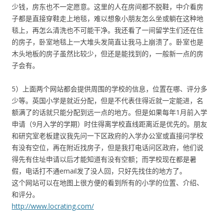
少钱，房东也不一定愿意。这里的人在房间都不脱鞋，中介看房
子都是直接穿鞋走上地毯，难以想象小朋友怎么坐或躺在这种地
毯上，再怎么清洗也不可能干净。我还看了一间留学生们还在住
的房子，卧室地毯上一大堆头发简直让我马上崩溃了。卧室也是
木头地板的房子虽然比较少，但还是能找到的，一般新一点的房
子会有。
5）上面两个网站都会提供周围的学校的信息，位置在哪、评分多
少等。英国小学是就近分配，但是不代表住得近就一定能进，名
额满了的话就只能分配到远一点的地方。但是如果每年1月前入学
申请（9月入学的学期）时住得离学校直线距离近是优先的。朋友
和研究室老板建议我先问一下区政府的入学办公室或直接问学校
有没有空位，再在附近找房子，但是我打电话问区政府，他们说
得先有住址申请以后才能知道有没有空额；而学校现在都是暑
假，电话打不通email发了没人回，只好先找住的地方了。
这个网站可以在地图上很方便的看到所有的小学的位置、介绍、
和评分。
http://www.locrating.com/