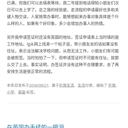
已满，但我们可以去填表等待，周二号接到电话得知小朋友们次
日可以去上学了。总之我的经验是，走流程的申请最好也多和关
键人物交谈，人家按章办事时，能够想起来办事对象具体是个什
么样的人，如果有个好印象，多少会增加办事人的热情。
另外我申请签证时还没有英国的地址，签证申请表上当时填的是
工作地址。lg从网上找来一个帖子说，带小朋友去的话如果没有
住址，表示没法解决学校问题，从而无法工作，小朋友们有可能
会被拒签。当时怕怕了一下，但申请签证时不可能有住址，就那
么交了上去。事实证明，办签证并没有这种不合理要求，去了再
安排生活是很正常的流程。
本条目发布于
2016/09/27
。属于
伦敦生活
、
生活
分类，被贴了
伦敦
、
小学
、
英国
标签。
在英国办手续的一把泪