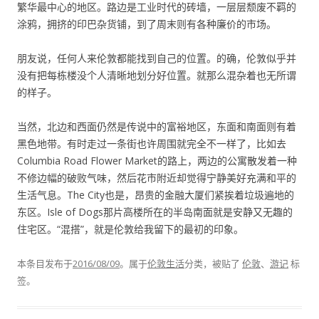
繁华最中心的地区。路边是工业时代的砖墙，一层层颓废不羁的
涂鸦，拥挤的印巴杂货铺，到了周末则有各种廉价的市场。
朋友说，任何人来伦敦都能找到自己的位置。的确，伦敦似乎并
没有把每栋楼没个人清晰地划分好位置。就那么混杂着也无所谓
的样子。
当然，北边和西面仍然是传说中的富裕地区，东面和南面则有着
黑色地带。有时走过一条街也许周围就完全不一样了，比如去
Columbia Road Flower Market的路上，两边的公寓散发着一种
不修边幅的破败气味，然后花市附近却觉得宁静美好充满和平的
生活气息。The City也是，昂贵的金融大厦们紧挨着垃圾遍地的
东区。Isle of Dogs那片高楼所在的半岛南面就是安静又无趣的
住宅区。“混搭”，就是伦敦给我留下的最初的印象。
本条目发布于
2016/08/09
。属于
伦敦生活
分类，被贴了
伦敦
、
游记
标
签。