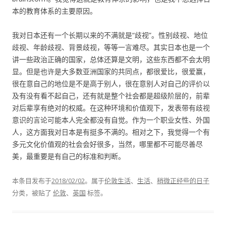
本的教育体系的主要原因。
我对日本还有一个长期以来的不满就是“歧视”。性别歧视、地位
歧视、年龄歧视、背景歧视，等等一言难尽。其实日本也是一个
讲一些政治正确的国家，总体还算是文明，这些东西都不会太明
显。但是也许是大多数亚洲国家的共同点，都很爱比，很爱赢，
很在意自己的地位是不是高于别人，很在意别人对自己的评价以
及有没有看不起自己，还有就是整个社会都是超级阶层的，前辈
对后辈享有绝对的权威。在这种环境和价值观下，发表带有歧视
意识的言论可能本人完全都没有自觉。作为一个职业女性、外国
人，这方面我对日本是有挺多不满的。相对之下，我觉得一个有
多元文化价值观的社会会好很多，当然，哪里都不可能尽善尽
美，最重要是有自己的标准和判断。
本条目发布于
2018/02/02
。属于
伦敦生活
、
生活
、
稍微正经些的日子
分类，被贴了
伦敦
、
英国
标签。