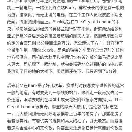
堪，把租来的自行车还到随便遇到的一个租车点后，匆匆忙忙地
跳上一辆电车，一路坐到终点站Bank。穿过长长的像迷宫一般的
地道，搭乘似乎毫无止境的电梯，在三个工作人员眼皮底下闯出
改闸，撒腿跑到地面上。Bank站就在The City of London的中
央，能影响全世界经济的英格兰银行就在不远，街道两边维多利
亚式建筑的身后是全身覆盖着玻璃的摩天大厦。然而我却因为离
约定的会面只剩15分钟而焦急万分，完全迷失了方向。好在转了
个街角叫到一辆black cab，黑色的独特的车型在全世界别的任何
地方都没有，司机的大脑里和空间记忆有关的部分海马据说比常
人更大。司机瞟了一眼地址，就完美精确地穿过拥挤的市中心把
我放到了目的地的大楼下。虽然雨还在下，我只迟到了3分钟。
后来我又在Bank搭了好几次车，换乘的时候总要穿过长长的迷宫
一般的地道，有时要先到一条线的站台，顺着走一段再拐去另一
条通道，眼睛要时刻在墙壁上或天花板附近搜索方向指示。The
City of London很神奇，摩登的摩天大楼几乎是伦敦的标志之
一，而大楼间则毫无间隙地紧挨着上百年的老房子。那些老房子
看着很典雅，有着优美的雕刻和高大的柱子，并无老态。而紧挨
着这片金融中心的东伦敦，你甚至无法想象它步行就能到伦敦最