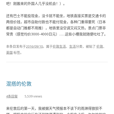
吧！刚搬来的外国人几乎没机会！）。
还有巴士不能投现金，没卡就不能坐，地铁直接买票是交通卡的
两倍价钱，超市自助付款也不能付现金，各种门重得要死（日本
都是自动门推都不用推），地铁里没空调又闷又热，景点门票非
常贵（感觉均价3000-4000日元）……这些小槽我就随便吐吐了。
本条目发布于
2016/09/10
。属于
伦敦生活
、
生活
分类，被贴了
伦敦
、
英国
标签。
混搭的伦敦
4条回复
5,539 views
来伦敦后的第一天，我被据天气预报本不该下的雨淋得狼狈不