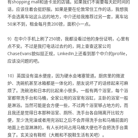
有shopping mall和迪卡龙的店铺。如果我们不需要每天赶时间的
话，应该住着会挺舒服。如果是要在伦敦常住工作的话，我想我
不会选离车站这么远的地方，中介还给我推荐过另一套，离车站
50米不到，租金每月贵200镑，面积小一点。
9）在中介手机上刷了250镑，我都没看过他的身份证明，心里有
点不安。不过是我打电话过去约的，网上查查这家公司
ChaseEvans貌似挺正规，LinkedIn上还看到那个中介的profile，
应该没问题的吧。
10）英国没有温水便座，因为硬水会堵塞管道。厨房里的微波
炉、洗碗机甚至冰箱都是一体化的，朋友说坏了的话修起来可麻
烦了。洗碗池和日本的比起来小很多。一般有两个浴室，每个浴
室都带洗手台和马桶，全家公用的浴室有浴缸，主卧的浴室一般
是淋浴。当然可能是会方便一些，不过两个浴室够占地方的，而
且我还是觉得日本那种浴室、厕所、洗手台各自隔离开比较方
便，至少洗完澡或者用完浴缸之后不会弄得洗手台和马桶前面的
地面上也湿淋淋的，有人长时间占用马桶大便也不会把洗手台熏
臭了。玄关没有鞋柜（大概和不脱鞋生活有关吧）。