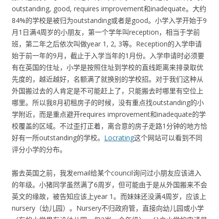
outstanding, good, requires improvement和inadequate。大约
84%的学校是被归为outstanding或者是good。小学入学开始于9
月1日满4周岁的小朋友，第一个学年叫reception，相当于学前
班，第二年之后依次叫做year 1, 2, 3等。Reception的入学申请
始于前一年的9月，截止于入学当年的1月份。入学申请时必须要
有在英国的住址，小学是按照住址到学校的直线距离来排录取优
先度的，越近越好，名额满了就换别的学校招。对于我们这种从
外国搬过去的人肯定是不可能赶上了，只能搬去时哪里有空位上
哪里。所以我8月初租房子的时候，没有重点找outstanding的小
学附近，而是重点避开requires improvement和inadequate的学
校覆盖的区域。不过歪打正着，离合意的房子走路1分钟的地方恰
好有一所outstanding的学校。
Locrating
这个网站可以看到不同
评分小学的分布。
搬去英国之前，我发email给某个council询问过小朋友应该进入
的年级。小猪同学虽然满了6周岁，但可能由于是从外国搬来不会
英文的缘故，被告知应该上year 1。而妹妹还没满4周岁，应该上
nursery（幼儿园）。Nursery不归政府管，直接向幼儿园或小学