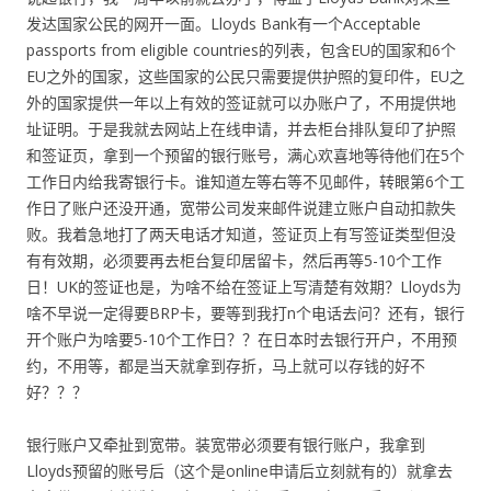
发达国家公民的网开一面。Lloyds Bank有一个Acceptable
passports from eligible countries的列表，包含EU的国家和6个
EU之外的国家，这些国家的公民只需要提供护照的复印件，EU之
外的国家提供一年以上有效的签证就可以办账户了，不用提供地
址证明。于是我就去网站上在线申请，并去柜台排队复印了护照
和签证页，拿到一个预留的银行账号，满心欢喜地等待他们在5个
工作日内给我寄银行卡。谁知道左等右等不见邮件，转眼第6个工
作日了账户还没开通，宽带公司发来邮件说建立账户自动扣款失
败。我着急地打了两天电话才知道，签证页上有写签证类型但没
有有效期，必须要再去柜台复印居留卡，然后再等5-10个工作
日！UK的签证也是，为啥不给在签证上写清楚有效期？Lloyds为
啥不早说一定得要BRP卡，要等到我打n个电话去问？还有，银行
开个账户为啥要5-10个工作日？？在日本时去银行开户，不用预
约，不用等，都是当天就拿到存折，马上就可以存钱的好不
好？？？
银行账户又牵扯到宽带。装宽带必须要有银行账户，我拿到
Lloyds预留的账号后（这个是online申请后立刻就有的）就拿去