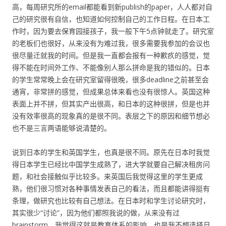
高，每周研究所的email都能看到新publish的paper，人人都对自
己的研究很有自信，也知道如何控制自己的工作日程。在日本工
作时，因为要去保育园接孩子，我一般下午5点钟就走了。研究室
的老板们也很好，从来没有为难过我，很多需要我参加的会议也
很尽量迁就我的时间。但是我一直都会报有一种歉疚的感觉，觉
得不能在时间外工作、不能像别人那么拼命是我的错似的。日本
的学生常常晚上会在研究室留得很晚，很多deadline之前甚至会
通宵，非常拼的感觉，但成果总体来看也没有很惊人。英国这种
表面上并不拼，但其实产出很高，和日本的这种很拼，但是也并
没有效率很高的现象真的是很不同。表层之下的原因和细节想必
也不是三言两语能够说清楚的。
说到日本的学生和英国学生，也真是很不同。原先在日本时我觉
得日本学生已经比中国学生成熟了，进大学就要自己解决租房问
题，和社会接触似乎比较多。来英国后我觉得这里的学生更成
熟，他们很习惯对各种事情发表自己的看法，而且都能讲得挺有
条理，做研究也比较有自己想法。在日本时和学生讨论研究时，
其实很少“讨论”，因为他们都照我说的做，从来没有过
brainstorm。我觉得这就是教育体系的影响，也是我不想选择日