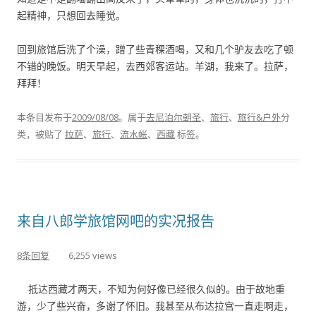
起精神，只想回去睡觉。
回到旅馆后洗了个澡，蹭了些青稞酒喝，又和几个驴友去吃了顿
不错的晚饭。明天早起，去西郊客运站。羊湖，我来了。拉萨，
拜拜！
本条目发布于
2009/08/08
。属于
去尼泊尔朝圣
、
旅行
、
旅行&户外
分
类，被贴了
拉萨
、
旅行
、
流水帐
、
西藏
标签。
来自八郎学旅馆网吧的实况报告
8条回复
6,255 views
抵达西藏才两天，不知为何好像已经很久似的。由于故地重
游，少了些兴奋，多谢了怀旧。我甚至从布达拉宫一直走啊走，