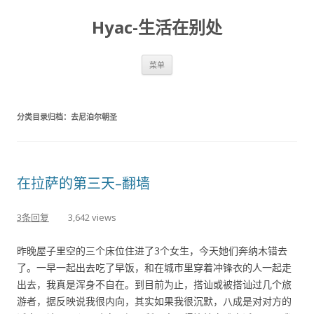
Hyac-生活在别处
跳至内容
菜单
分类目录归档：
去尼泊尔朝圣
在拉萨的第三天–翻墙
3条回复
3,642 views
昨晚屋子里空的三个床位住进了3个女生，今天她们奔纳木错去
了。一早一起出去吃了早饭，和在城市里穿着冲锋衣的人一起走
出去，我真是浑身不自在。到目前为止，搭讪或被搭讪过几个旅
游者，据反映说我很内向，其实如果我很沉默，八成是对对方的