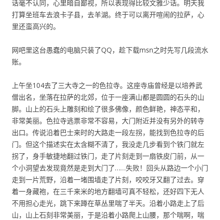
话毫不认同，心里暗自鄙视，所以表现得比较文雅少话。明天我
打算坐班车去浪卡子县，去羊湖。终于可以离开喧闹的拉萨，心
里还蛮高兴的。
网吧里这台愚蠢的电脑只装了QQ，趁下载msn之时先写几段流水
账。
上午坐104去了三大寺之一的色拉寺。这座寺庙曾经是以培养武
僧出名，坐落在拉萨的北郊，位于一座满山都是圆圆的石头的山
脚。山上的石头上雕刻和绘了很多佛像，颜色鲜艳，神态平和，
非常美丽。色拉寺逃票非常不容易，大门附近并没有另外的转寺
出口。传说沿着巴士来时的大路走一段左拐，能找到色拉寺的后
门。但这个描述实在太含糊不清了，我没走几步看到个铁门就左
拐了，身手敏捷地翻过铁门，走了片刻走到一扇铁皮门前，从一
个小洞望去发现竟然是走到大门了……失败！回头从路边一个小门
走到一片荒野，沿着一堵围墙走了片刻，咬咬牙又翻了过去。穿
着一身藏袍，在三千来米的地方翻墙可真不轻松，还好四下无人
不用担心走光，跳下来蹲在草丛里喘了半天。沿着小路走上了后
山，山上石刻非常美丽，于是沿着小路爬上山腰，那个喘啊，喘