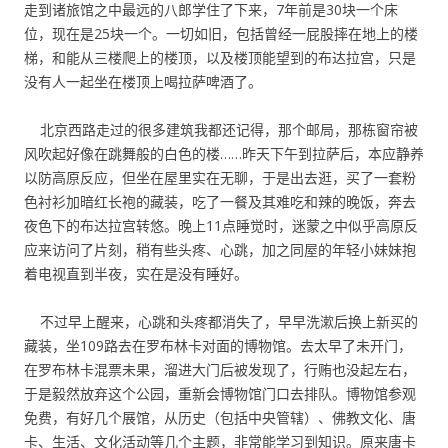
走到诸旅馆之中最远的八郎学住了下来，7年前是30块一个床
位，现在是25块一个。一切如旧，包括曾经一屁股摔在地上的楼
梯，和能从三楼爬上的楼顶，以及楼顶能望到的布达拉宫，只是
没有人一起坐在楼顶上喝拉萨啤酒了。
北京西路走过的很多建筑我都还记得，那个邮局，那栋窗帘被
风吹起好像在跳舞般的白色的楼……昨天下午到拉萨后，本应静养
以防高原反应，但坐在屋里实在无聊，于是出去逛，买了一套粉
色衬衫加暗红长袍的藏装，吃了一餐及其难吃和辣的晚饭，奔去
夜色下的布达拉宫转悠。晚上11点睡觉时，迷蒙之中似乎高原反
应来访问了片刻，稍有些头疼、心跳，加之同屋的年轻小妹妹抱
着电视直到半夜，实在是没有睡好。
不过早上醒来，心跳和头疼都消失了，早早洗漱后换上新买的
藏装，坐109路去在罗布林卡对面的博物馆。去太早了未开门，
在罗布林卡混票未果，溜进大门后被发现了，行贿也没起左右，
于是毅然放弃这个公园，重新会博物馆门口去排队。博物馆参观
免费，有好几个展馆，从历史（包括中央管辖）、佛教文化、唐
卡、生活、文化活动等几个主题，非常能学习到知识。原来唐卡