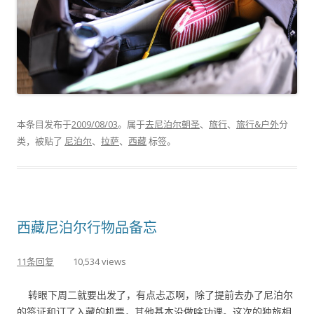
本条目发布于
2009/08/03
。属于
去尼泊尔朝圣
、
旅行
、
旅行&户外
分
类，被贴了
尼泊尔
、
拉萨
、
西藏
标签。
西藏尼泊尔行物品备忘
11条回复
10,534 views
转眼下周二就要出发了，有点忐忑啊，除了提前去办了尼泊尔
的签证和订了入藏的机票，其他基本没做啥功课。这次的独旅相