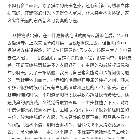
不但有多个画派，除了描绘的唐卡之外，还有织锦、刺绣和立体
拼布的，在黯淡的灯光下美得令人窒息，让人甚至不忍怀疑、这
么奢华美丽的东西怎么可能真的存在。
从博物馆出来，在一件藏餐馆吃过藏面喝过甜茶之后，坐301
去哲蚌寺。上次来拉萨的时候，据说lg提议过去，但当时的mm
据说对寺庙没兴趣，所以在拉萨晃悠1周之久，拉萨三大寺之中只
去过大昭寺……话说回来，哲蚌寺真的很不错，逃票简单，喇嘛友
善，不断又喇嘛跟我讲我的衣服好看，在主殿的和尚叔叔请我和
甜茶聊天，为了开拓话题，我发现自己也蛮能说和蛮能问傻问题
的。哲蚌寺依山而建，小巷和阶梯蜿蜒在寺庙的楼群之间，游人
不多，很多时候眼前只有白色的墙壁和蓝色的天空，很美。在哲
蚌寺拜佛的时候，不知道是爬得太快导致心跳过快情绪激动、还
是我真的很虔诚，突然觉得眼泪盈眶，一个头就磕了下去，对每
个佛像都真心诚意地行礼。主殿很宽阔，排列了很多诵经时坐的
座位，放着喇嘛们的衣服，光从高处的窗落下来，照亮吊在殿中
的雨挂（名称不清，喇嘛告诉我的，但他也搞不太清汉话怎么
说），美仑绝焕。一走进这个殿堂，我就毫不犹豫地掏了20块的