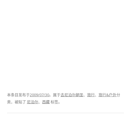
本条目发布于
2009/07/30
。属于
去尼泊尔朝圣
、
旅行
、
旅行&户外
分
类，被贴了
尼泊尔
、
西藏
标签。