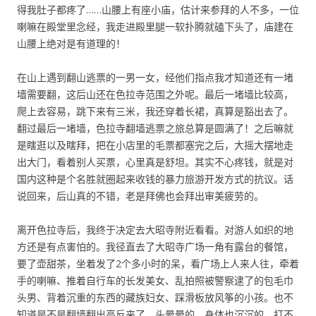
得我肚子都疼了……山腰上有座小庙，估计来参拜的人不多，一位
喇嘛在殿堂里念经，我走进殿里腿一软扑腾就磕下头了，庙建在
山腰上绝对是有道理的！
在山上遇到翻山逃票的一男一女，经他们指点我才知道还有一堵
墙需要翻，这后山还在色拉寺范围之外呢。最后一堵墙比较高，
爬上去容易，跳下来有三米，我还穿着长裙，真算是豁出去了。
翻过最后一堵墙，色拉寺翻墙逃票之旅总算是圆满了！之后嘛就
是瞎逛以及瞎拜，把在小店里的毛票都塞完之后，大摇大摆地走
出大门，看着别人买票，心里真是舒坦。其实不心疼钱，就是对
国内这种是个名胜就圈起来收钱的暴力旅游开发方式的抗议。话
说回来，后山真的不错，老是拜佛也会拜出审美疲劳的。
离开色拉寺后，我终于决定去大昭寺附近看看。对游人如织的地
方还是有点害怕的。我径直去了大昭寺广场一角有露台的餐馆，
要了壶甜茶，坐着发了2个多小时的呆，看广场上人来人往，牵着
手的喇嘛、推着自行车的长发美女、乱拍照被警察逮了的包毛巾
头男、背着沉重的东西的藏族妇女、踩滑板放风筝的小孩。也不
知道是不是翻墙翻出高反来了，头晕晕的，身体也沉沉的，打不