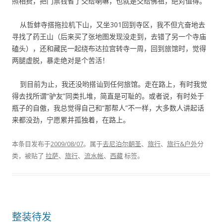
照相费，把门票钱省了交给喇嘛，也就是交给佛祖，绝对值得。
从哲蚌寺搭拖拉机下山，又坐301回到寺区，我不但亢奋地去
寻找了药王山（后来买了张地图发现没走到，去错了另一个寺庙
磕头），还和藏民一起绕布达拉宫转寺一周，回到旅馆时，觉得
两腿虚脱，暴走绝对是个苦活！
到目前为止，我还没哟搭讪到任何旅馆。走在路上，有时我觉
得去找所谓“驴友”同类扎堆，简直是可耻的。或者说，有时处于
瓶子的自傲，我总觉得自己和“那帮人”不一样，大多数人讲起话
来都没劲，宁愿累并孤独着，在路上。
本条目发布于
2009/08/07
。属于
去尼泊尔朝圣
、
旅行
、
旅行&户外
分
类，被贴了
拉萨
、
旅行
、
流水帐
、
西藏
标签。
整装待发