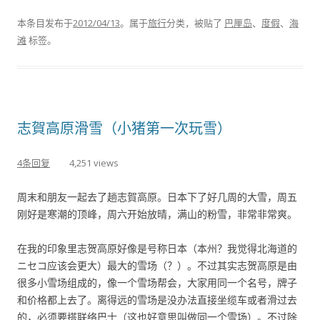
本条目发布于
2012/04/13
。属于
旅行
分类，被贴了
巴厘岛
、
度假
、
海
滩
标签。
志賀高原滑雪（小猪第一次玩雪）
4条回复
4,251 views
周末和朋友一起去了趟志賀高原。日本下了好几周的大雪，周五
刚好是寒潮的顶峰，周六开始放晴，满山的粉雪，非常非常爽。
在我的印象里志贺高原好像是号称日本（本州？我觉得北海道的
ニセコ应该会更大）最大的雪场（？）。不过其实志贺高原是由
很多小雪场组成的，像一个雪场帮会，大家用同一个名号，牌子
和价格都上去了。离得远的雪场是没办法直接坐缆车或者滑过去
的，必须要搭联络巴士（这也好意思叫做同一个雪场）。不过除