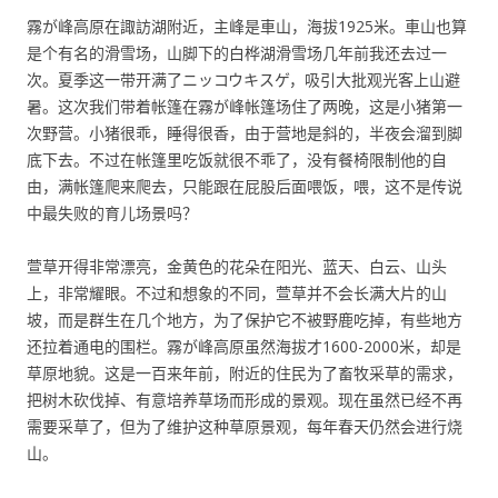
霧が峰高原在諏訪湖附近，主峰是車山，海拔1925米。車山也算
是个有名的滑雪场，山脚下的白桦湖滑雪场几年前我还去过一
次。夏季这一带开满了ニッコウキスゲ，吸引大批观光客上山避
暑。这次我们带着帐篷在霧が峰帐篷场住了两晚，这是小猪第一
次野营。小猪很乖，睡得很香，由于营地是斜的，半夜会溜到脚
底下去。不过在帐篷里吃饭就很不乖了，没有餐椅限制他的自
由，满帐篷爬来爬去，只能跟在屁股后面喂饭，喂，这不是传说
中最失败的育儿场景吗？
萱草开得非常漂亮，金黄色的花朵在阳光、蓝天、白云、山头
上，非常耀眼。不过和想象的不同，萱草并不会长满大片的山
坡，而是群生在几个地方，为了保护它不被野鹿吃掉，有些地方
还拉着通电的围栏。霧が峰高原虽然海拔才1600-2000米，却是
草原地貌。这是一百来年前，附近的住民为了畜牧采草的需求，
把树木砍伐掉、有意培养草场而形成的景观。现在虽然已经不再
需要采草了，但为了维护这种草原景观，每年春天仍然会进行烧
山。