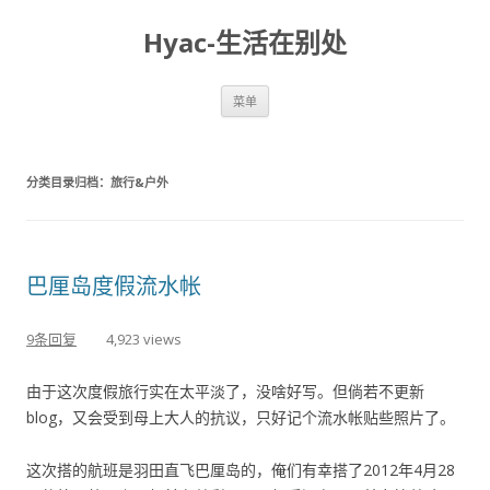
Hyac-生活在别处
跳至内容
菜单
分类目录归档：
旅行&户外
巴厘岛度假流水帐
9条回复
4,923 views
由于这次度假旅行实在太平淡了，没啥好写。但倘若不更新
blog，又会受到母上大人的抗议，只好记个流水帐贴些照片了。
这次搭的航班是羽田直飞巴厘岛的，俺们有幸搭了2012年4月28