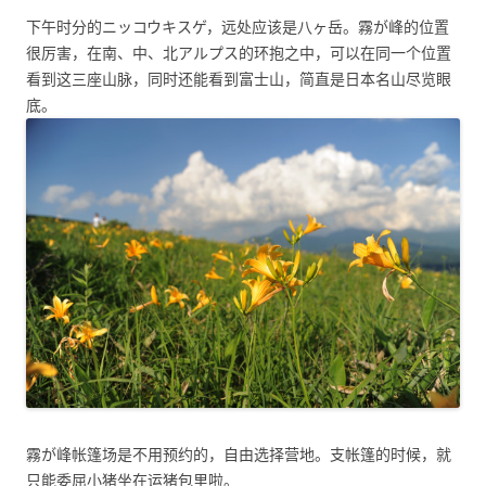
下午时分的ニッコウキスゲ，远处应该是八ヶ岳。霧が峰的位置
很厉害，在南、中、北アルプス的环抱之中，可以在同一个位置
看到这三座山脉，同时还能看到富士山，简直是日本名山尽览眼
底。
霧が峰帐篷场是不用预约的，自由选择营地。支帐篷的时候，就
只能委屈小猪坐在运猪包里啦。