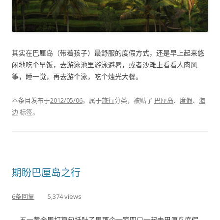
其实在巴厘岛（带着孩子）最舒服的度假方式，还是早上起来悠
闲地吃个早饭，去游泳池里游泳避暑，或者沙滩上看看人肉风
筝，睡一觉，再去游个泳，吃个烛光大餐。
本条目发布于
2012/05/06
。属于
旅行
分类，被贴了
巴厘岛
、
度假
、
海
边
标签。
期盼巴厘岛之行
6条回复
5,374 views
五一黄金周打算包括肚子里那个一家四口一起去巴厘岛度假。