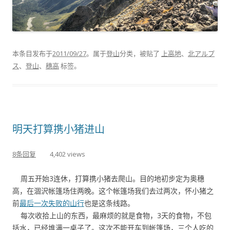
本条目发布于
2011/09/27
。属于
登山
分类，被贴了
上高地
、
北アルプ
ス
、
登山
、
穗高
标签。
明天打算携小猪进山
8条回复
4,402 views
周五开始3连休，打算携小猪去爬山。目的地初步定为奥穗
高，在涸沢帐篷场住两晚。这个帐篷场我们去过两次，怀小猪之
前
最后一次失败的山行
也是这条线路。
每次收拾上山的东西，最麻烦的就是食物，3天的食物，不包
括水，已经堆满一桌子了。这次不能开车到帐篷场，三个人吃的