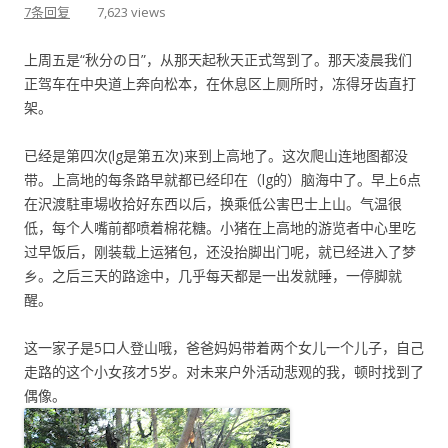
7条回复
7,623 views
上周五是“秋分の日”，从那天起秋天正式驾到了。那天凌晨我们
正驾车在中央道上奔向松本，在休息区上厕所时，冻得牙齿直打
架。
已经是第四次(lg是第五次)来到上高地了。这次爬山连地图都没
带。上高地的每条路早就都已经印在（lg的）脑海中了。早上6点
在沢渡駐車場收拾好东西以后，换乘低公害巴士上山。气温很
低，每个人嘴前都喷着棉花糖。小猪在上高地的游览者中心里吃
过早饭后，刚装载上运猪包，还没抬脚出门呢，就已经进入了梦
乡。之后三天的路途中，几乎每天都是一出发就睡，一停脚就
醒。
这一家子是5口人登山哦，爸爸妈妈带着两个女儿一个儿子，自己
走路的这个小女孩才5岁。对未来户外活动悲观的我，顿时找到了
偶像。