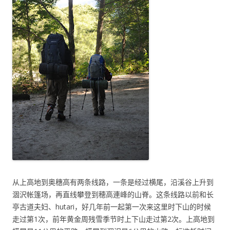
从上高地到奥穗高有两条线路，一条是经过横尾，沿溪谷上升到
涸沢帐篷场，再直线攀登到穂高連峰的山脊。这条线路以前和长
亭古道夫妇、hutari，好几年前一起第一次来这里时下山的时候
走过第1次，前年黄金周残雪季节时上下山走过第2次。上高地到