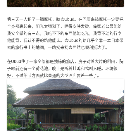
第三天一人租了一辆摩托，骑去Ubud。在巴厘岛骑摩托一定要把
全身都裹起来，阳光太强烈了，晒得皮肤发烫。俺家老公最能给
我安全感的有三点，我吃不下的东西他能吃光，我背不动的行李
他能背，我认不得的路他能认。去Ubud的路几乎全靠一本日本带
去的旅行书上的地图，一路拐来拐去居然也顺利抵达了。
在Ubud住了一家全部都是独栋的旅店，房子对着大片的稻田，院
子跟前还有一个荷花池，晚上是听着蛙鸣和鸭叫入睡。环境很
好，不过细节方面就比普通的大型酒店要差一些了。