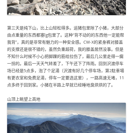
第三天是纯下山，比上山轻松得多。运猪包里除了小猪，大部分
由点重量的东西都塞lg包里了。这种“背不动的的东西他一定能帮
我背”，真的是非常有魅力的一种安全感。CW-X的紧身裤对膝盖
的支撑还是很不错的，虽然负重超荷，我的膝盖居然没事。但是
不知什么时候不小心把脚踝的筋给拉伤了，最后几公里走得一瘸
一拐的。最后一天天气转差了，下午还下了阵雨。回到沢渡停车
场已经是5点多，泡了个足湯（沢渡有好几个停车场，第2駐車場
有更衣室和免费足湯，停车一定要选这里），一路高速无堵，11
点多终于回到家。小猪在半路上早就已经睡地臭烘烘的了。
山顶上眺望上高地