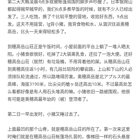
第二天大概凌晨4点多就被帐篷周围的脚步声吵醒了。日本银爬山
都起得贼早贼早的，我们6点多煮早饭的时候，就有不少人已经出
发了。三人吃饱，换了个比较平整的营地，收拾好东西，9点出
发。这天不用拔营，lg背小猪，我背食物和水，从涸沢往返奥穂
高岳，比头一天来得轻松多了。
到穂高岳山荘正是午饭时间，小屋前面的平台上躺了一堆人晒太
阳。小猪食欲很好，吃掉了2大袋离乳食，还拉了一泡大便。还好
穂高岳山荘（居然）有垃圾桶，不用背着他的屎。从穂高岳山荘
到奥穂高往返1小时，有几段比较险的攀岩路，上山和下山的人必
须排队轮流通过，所以路堵得厉害。奥穂高岳是北アプルス的最
高峰，海拔3190米，比尖尖的槍ヶ岳还高出10米。不过最高处怎
么看都好像是有人用石头堆高的嘛。小猪依旧一路被围观，他很
有可能是奥穂高最年幼的（被）登顶者了。
第二日一早出发时，小猪又睡过去了。
上面最凹的那个山脊，就是穂高岳山荘的所在了。第一次来这里
时俺们就是在穂高岳山荘帐篷场扎营的，像梯田一样的石头悬崖