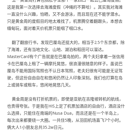
这是我第一次选择去海滩度假（冲绳的不算哈）。其实我对海滩
一直没什么兴趣，怕晒，又不会游泳，而且现在还不能学潜水。
只是黄金周的度假目的地太难找了，机票腾空着翻跟头，本想去
缅甸玩，面对着天价机票只能咽了咽口水。
翻了翻旅行书，发现巴厘岛还挺大的，相当于2.5个东京都，除
了海滩，还有当地文化、山地、湖泊和稻田可以溜达。
MasterCard有个广告就是在巴厘岛拍的，两个夫妇拿着一张信用
卡在巴厘岛上租了一辆摩托晃悠，很浪漫很随意的样子。虽说巴
厘岛不能用国际驾照也不认日本驾照，老夫妇很有可能是无证驾
驶，但这份自由自在和悠闲仍然让人印象深刻。我们也打算在岛
上或骑车或租车，悠闲地晃悠几天。
黄金周是没有打折机票的，即使是亚航在吉隆坡转机的航线，
也贵得夸张。于是我在HIS上定了机票加酒店的自由行，酒店没什
么选择，只能住在南端的Nusa Dua，而且还是在一个半岛上，
每次出来都要绕一大圈。一共住5晚，从羽田机场直飞7个小时。
俩大人1小朋友总共35.2w日元。