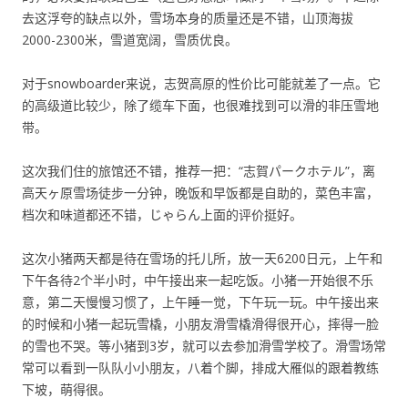
去这浮夸的缺点以外，雪场本身的质量还是不错，山顶海拔
2000-2300米，雪道宽阔，雪质优良。
对于snowboarder来说，志贺高原的性价比可能就差了一点。它
的高级道比较少，除了缆车下面，也很难找到可以滑的非压雪地
带。
这次我们住的旅馆还不错，推荐一把：“志賀パークホテル”，离
高天ヶ原雪场徒步一分钟，晚饭和早饭都是自助的，菜色丰富，
档次和味道都还不错，じゃらん上面的评价挺好。
这次小猪两天都是待在雪场的托儿所，放一天6200日元，上午和
下午各待2个半小时，中午接出来一起吃饭。小猪一开始很不乐
意，第二天慢慢习惯了，上午睡一觉，下午玩一玩。中午接出来
的时候和小猪一起玩雪橇，小朋友滑雪橇滑得很开心，摔得一脸
的雪也不哭。等小猪到3岁，就可以去参加滑雪学校了。滑雪场常
常可以看到一队队小小朋友，八着个脚，排成大雁似的跟着教练
下坡，萌得很。