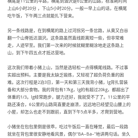
横尾是11公里的平路，横尾到涸沢是6公里的山路，标准耗时间
上山6小时20分 ，下山5小时20分。一般一早上山的话，在横尾
吃午饭，下午两三点就能扎下营来。
另一条线路是，在到横尾的路上过河拐另一条岔路，从奥又白谷
翻一个山脊抵达涸沢。这条路虽然直线距离短一些，但非常难
走，人迹罕至。我们第一次来的时候就糊里糊涂地走这条路上
山，到下午四五点才抵达营地。
这次我们带着小猪上山，当然是选轻松一点得横尾线路。不过事
实超出预料。主要是我太缺乏锻炼，又轻视了超负荷负重的困
难。这次行程是2泊3日，第一天和第三天我背小猪，lg背扎营装
备和大部分食物。我的背包有17kg，lg的有超过20kg，都超出了
体重的1/3。lg经常跑步，腿力还好，我就受不了了。11公里的平
路还凑合，6公里的山路简直要走崩溃，远远地已经望见山腰上的
小屋，却怎么也走不到跟前，直到下午5点半多，才爬到营地。
小猪坐在包包里倒是很乖，吃过午饭后一直在睡觉，最后一段路
就坐在背包里很安静地看风景，偶尔“BA–Ba–”地讲两句话。坐久