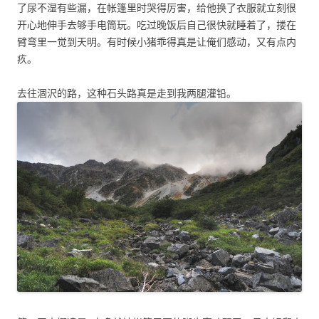
了尿不湿有些漏，在帐篷里时哭得厉害，给他换了衣服就立刻很
开心地伸手去够手电筒玩。吃过晚饭后自己很快就睡着了，搂在
臂弯里一觉到天明。有时候小猪乖得真是让俺们感动，又有点内
疚。
去往涸沢的路，这种石头路真是走到我两腿灌铅。