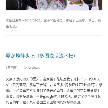
本条目发布于
2011/09/22
。属于
登山
分类，被贴了
上高地
、
登山
、
穗
高
标签。
霧が峰徒步记（多图说话流水帐）
3条回复
4,442 views
又到了骄阳似火的夏天，我家楼下花坛里栽了几株ニッコウキス
ゲ（日光萱草，属与百合科），差不多2周前已经开过谢掉了。想
想山上的萱草差不多该到了盛开的季节，金黄色的花朵布满整个
山坡，该有多漂亮。于是google萱草的名地，确定了这个三连休
的目的地，位于八ヶ岳国立公园境内的霧が峰高原。