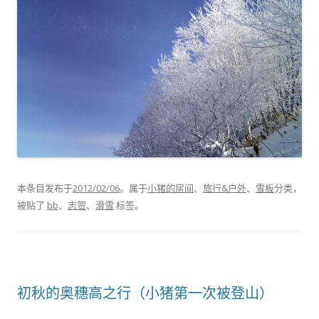
本条目发布于
2012/02/06
。属于
小猪的房间
、
旅行&户外
、
雪板
分类，
被贴了
bb
、
志贺
、
滑雪
标签。
初秋的奥穗高之行（小猪第一次被登山）