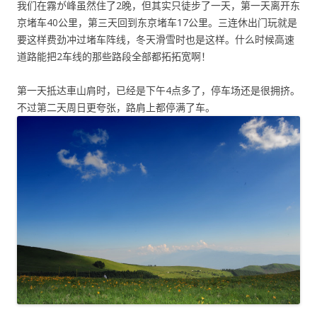
我们在霧が峰虽然住了2晚，但其实只徒步了一天，第一天离开东
京堵车40公里，第三天回到东京堵车17公里。三连休出门玩就是
要这样费劲冲过堵车阵线，冬天滑雪时也是这样。什么时候高速
道路能把2车线的那些路段全部都拓拓宽啊！
第一天抵达車山肩时，已经是下午4点多了，停车场还是很拥挤。
不过第二天周日更夸张，路肩上都停满了车。