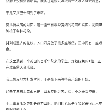
胳膊上没有涂防晒霜，我实在是没兴趣跟着一大堆人进去转悠，
于是又搭巴士回到了市区。
莫扎特故居的对面，是一座带有非常宽阔的花园和宫殿，花园里
种植了各种花朵，
排列成整齐的花纹。入口四周放了很多座雕塑，正中间有一座喷
泉。
在这里遇到一个英国的音乐学院来的学生，穿着绿色的
T
恤，正
在准备露天音乐会。
我正愁没地方打发时间，于是坐下来等待音乐会的开始。
这些学生看上去都只是十四五岁的少男少女，不乏美女帅哥，
手上拿着乐器更加是魅力四射。他们的老师是个笑起来很让人觉
得眼熟的大叔，