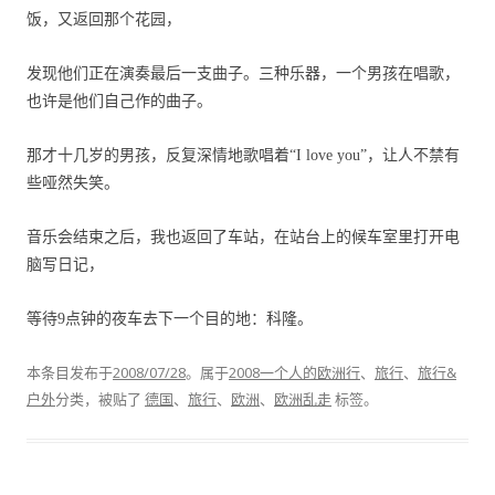
饭，又返回那个花园，
发现他们正在演奏最后一支曲子。三种乐器，一个男孩在唱歌，
也许是他们自己作的曲子。
那才十几岁的男孩，反复深情地歌唱着“
I love you
”，让人不禁有
些哑然失笑。
音乐会结束之后，我也返回了车站，在站台上的候车室里打开电
脑写日记，
等待
9
点钟的夜车去下一个目的地：科隆。
本条目发布于
2008/07/28
。属于
2008一个人的欧洲行
、
旅行
、
旅行&
户外
分类，被贴了
德国
、
旅行
、
欧洲
、
欧洲乱走
标签。