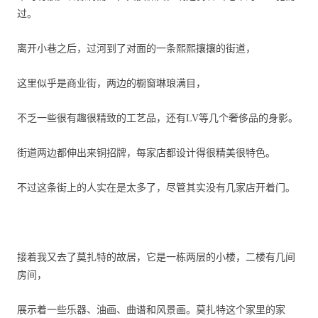
过。
离开小巷之后，过河到了对面的一条熙熙攘攘的街道，
这里似乎是商业街，两边的橱窗琳琅满目，
不乏一些很有趣很精致的工艺品，还有
LV
等几个奢侈品的身影。
街道两边都伸出来铜招牌，每家店都设计得很精美很特色。
不过这条街上的人实在是太多了，尽管其实没有几家店开着门。
接着我又去了莫扎特的故居，它是一栋两层的小楼，二楼有几间
房间，
展示着一些乐器、油画、曲谱和风景画。莫扎特这个家里的家