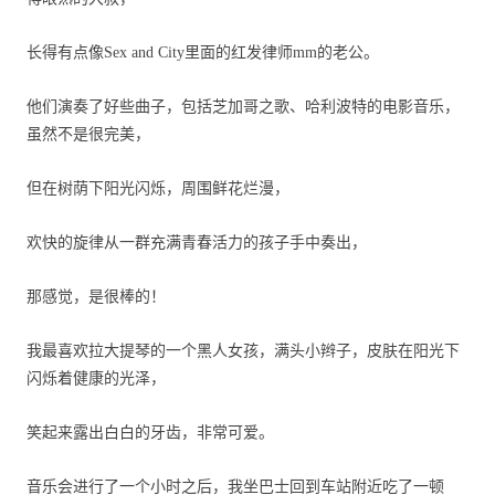
长得有点像
Sex and City
里面的红发律师
mm
的老公。
他们演奏了好些曲子，包括芝加哥之歌、哈利波特的电影音乐，
虽然不是很完美，
但在树荫下阳光闪烁，周围鲜花烂漫，
欢快的旋律从一群充满青春活力的孩子手中奏出，
那感觉，是很棒的！
我最喜欢拉大提琴的一个黑人女孩，满头小辫子，皮肤在阳光下
闪烁着健康的光泽，
笑起来露出白白的牙齿，非常可爱。
音乐会进行了一个小时之后，我坐巴士回到车站附近吃了一顿