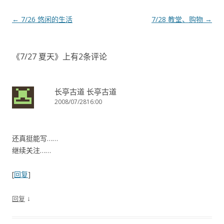
文章导航
←
7/26 悠闲的生活
7/28 教堂、购物
→
《
7/27 夏天
》上有2条评论
长亭古道 长亭古道
2008/07/2816:00
还真挺能写……
继续关注……
[
回复
]
↓
回复