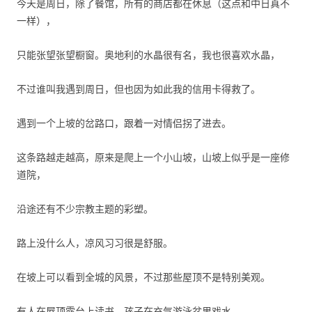
今天是周日，除了餐馆，所有的商店都在休息（这点和中日真不
一样），
只能张望张望橱窗。奥地利的水晶很有名，我也很喜欢水晶，
不过谁叫我遇到周日，但也因为如此我的信用卡得救了。
遇到一个上坡的岔路口，跟着一对情侣拐了进去。
这条路越走越高，原来是爬上一个小山坡，山坡上似乎是一座修
道院，
沿途还有不少宗教主题的彩塑。
路上没什么人，凉风习习很是舒服。
在坡上可以看到全城的风景，不过那些屋顶不是特别美观。
有人在屋顶露台上读书，孩子在充气游泳盆里戏水。