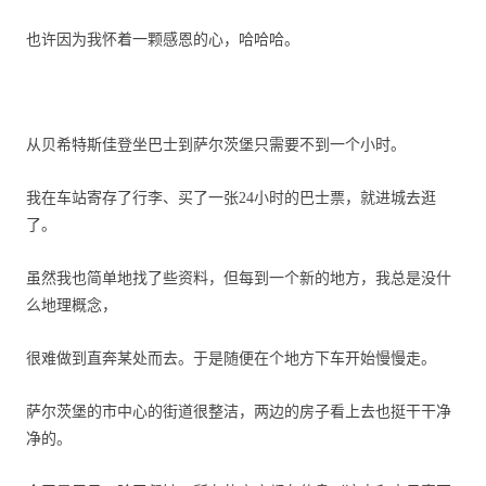
也许因为我怀着一颗感恩的心，哈哈哈。
从
贝
希特斯佳登
坐巴士到萨尔茨堡只需要不到一个小时。
我在车站寄存了行李、买了一张
24
小时的巴士票，就进城去逛
了。
虽然我也简单地找了些资料，但每到一个新的地方，我总是没什
么地理概念，
很难做到直奔某处而去。于是随便在个地方下车开始慢慢走。
萨尔茨堡的市中心的街道很整洁，两边的房子看上去也挺干干净
净的。