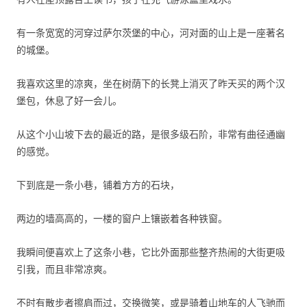
有一条宽宽的河穿过萨尔茨堡的中心，河对面的山上是一座著名
的城堡。
我喜欢这里的凉爽，坐在树荫下的长凳上消灭了昨天买的两个汉
堡包，休息了好一会儿。
从这个小山坡下去的最近的路，是很多级石阶，非常有曲径通幽
的感觉。
下到底是一条小巷，铺着方方的石块，
两边的墙高高的，一楼的窗户上镶嵌着各种铁窗。
我瞬间便喜欢上了这条小巷，它比外面那些整齐热闹的大街更吸
引我，而且非常凉爽。
不时有散步者擦肩而过，交换微笑，或是骑着山地车的人飞驰而