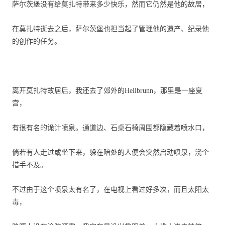
萨尔茨堡没有给莫扎特带来多少快乐，然而它仍然是他的故居，
在莫扎特逝去之后，萨尔茨堡也担当起了管理他的遗产、纪录他
的创作的任务。
离开莫扎特故居后，我还去了郊外的
Hellbrunn
，那里是一座夏
宫，
有很有名的诡计喷泉。通道边、石桌石椅周围都隐藏着喷水口，
倘若有人走过或坐下来，躲在暗处的人便会突然启动喷泉，浇个
措手不及。
不过由于这个喷泉太有名了，在电视上看过好多次，而且太阳太
毒，