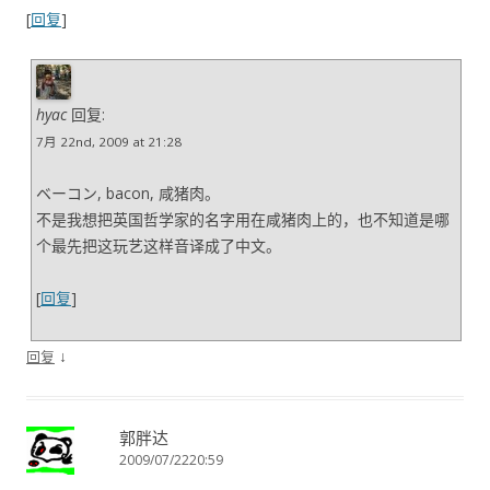
[
回复
]
hyac
回复:
7月 22nd, 2009 at 21:28
ベーコン, bacon, 咸猪肉。
不是我想把英国哲学家的名字用在咸猪肉上的，也不知道是哪
个最先把这玩艺这样音译成了中文。
[
回复
]
↓
回复
郭胖达
2009/07/2220:59