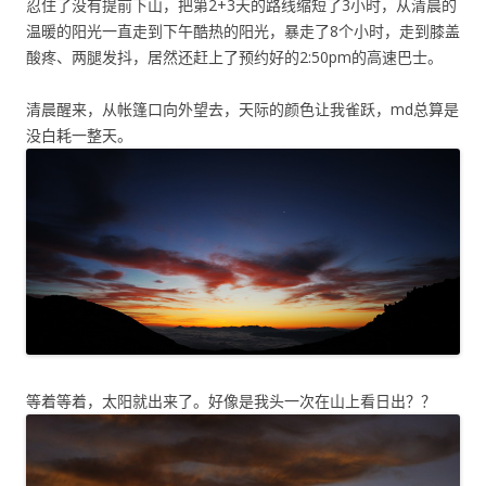
忍住了没有提前下山，把第2+3天的路线缩短了3小时，从清晨的
温暖的阳光一直走到下午酷热的阳光，暴走了8个小时，走到膝盖
酸疼、两腿发抖，居然还赶上了预约好的2:50pm的高速巴士。
清晨醒来，从帐篷口向外望去，天际的颜色让我雀跃，md总算是
没白耗一整天。
等着等着，太阳就出来了。好像是我头一次在山上看日出？？