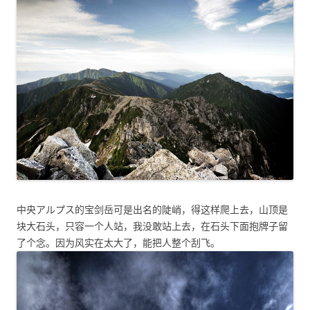
中央アルプス的宝剑岳可是出名的陡峭，得这样爬上去，山顶是
块大石头，只容一个人站，我没敢站上去，在石头下面抱牌子留
了个念。因为风实在太大了，能把人整个刮飞。