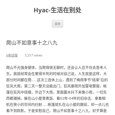
Hyac-生活在别处
跳至内容
菜单
爬山不如意事十之八九
6条回复
5,257 views
爬山不光强身健体，当爬得很无聊时，还会让人忍不住去思考人
生。我就经常会在累得半死的时候对自己说，人生就是这样，大
部分时间都在爬……这次三连休上山，遇到了梅雨季节“结束”后的
狂风大雨，第二天一整天没能出门，狂风暴雨外加雷电警报，帐
篷在狂风中扭摆，外边下大雨，里面露水抖下来像小雨，一切东
西都潮掉。躲在山小屋里煮饭、看02年-04年的旧杂志、拿着相
机在狭小的空间内扫射……帐篷就扎在山小屋的跟前，却一点儿也
看不到踪影。于是安慰自己，爬山不如意事十之八九，好歹算是