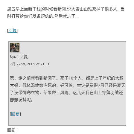
周五早上坐新干线的时候看新闻,说大雪山山难死掉了很多人…当
时打算给你们发条短信的,然后就忘了…
[
回复
]
hyac
回复:
7月 22nd, 2009 at 21:31
嗯，走之前就看到新闻了。死了10个人，都是上了年纪的大叔
大妈，低体温症给冻死的，好可怜，肯定是觉得7月已经是夏天
了没带御寒衣物，结果碰上风雨。这几天我在山上穿薄羽绒还
瑟瑟发抖呢。
[
回复
]
↓
回复