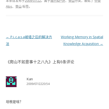
本条目发布于
2009/07/22
。属于
旅行&户外
、
登山
分类，被贴了
中央
Alps
、
登山
标签。
文章导航
←
P.i..c.a.s.a被墙之后的解决方
Working Memory in Spatial
法
Knowledge Acquisition
→
《
爬山不如意事十之八九
》上有6条评论
Kan
2009/07/2220:54
培根是啥？