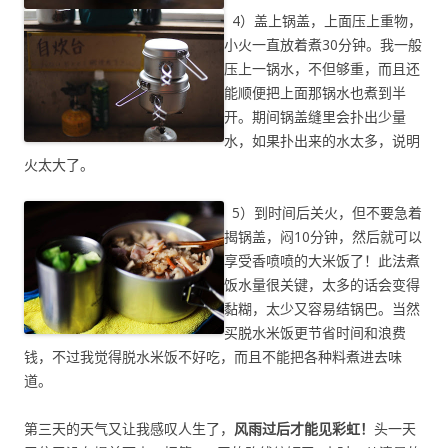
4）盖上锅盖，上面压上重物，
小火一直放着煮30分钟。我一般
压上一锅水，不但够重，而且还
能顺便把上面那锅水也煮到半
开。期间锅盖缝里会扑出少量
水，如果扑出来的水太多，说明
火太大了。
5）到时间后关火，但不要急着
揭锅盖，闷10分钟，然后就可以
享受香喷喷的大米饭了！此法煮
饭水量很关键，太多的话会变得
黏糊，太少又容易结锅巴。当然
买脱水米饭更节省时间和浪费
钱，不过我觉得脱水米饭不好吃，而且不能把各种料煮进去味
道。
第三天的天气又让我感叹人生了，
风雨过后才能见彩虹！
头一天