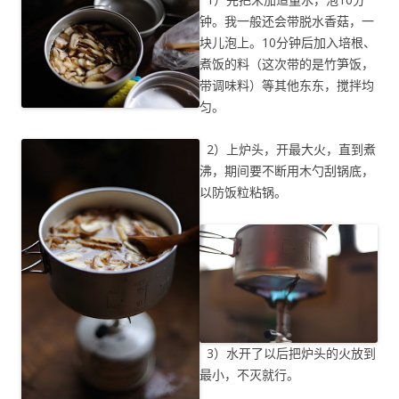
钟。我一般还会带脱水香菇，一
块儿泡上。10分钟后加入培根、
煮饭的料（这次带的是竹笋饭，
带调味料）等其他东东，搅拌均
匀。
2）上炉头，开最大火，直到煮
沸，期间要不断用木勺刮锅底，
以防饭粒粘锅。
3）水开了以后把炉头的火放到
最小，不灭就行。