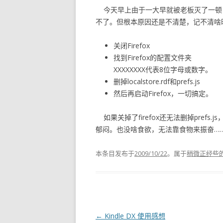
今天早上由于一大早就被老板灭了一顿，心里
不了。但根本原因还是不清楚，记不清啥
关闭Firefox
找到Firefox的配置文件夹
XXXXXXXX代表8位字母或数字。
删掉localstore.rdf和prefs.js
然后再启动Firefox，一切搞定。
如果关掉了firefox还无法删掉pre
郁闷。也没啥食欲，无法靠食物来振奋…
本条目发布于
2009/10/22
。属于
稍微正经些
文章导航
←
Kindle DX 使用感想