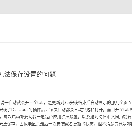
跳至内容
ox无法保存设置的问题
比如说一启动就会开三个tab，是更新到3.5安装结束后自动显示的那几个
Delicious的插件后，每次启动都会自动把边栏打开，而且开个tab显示De
ar后，每次启动都要问我一遍是否应用扩展设置，以及遇到简体中文网页就要问我
无法保存，固执地显示最后一次安装或者更新的状态，但不清楚究竟是哪