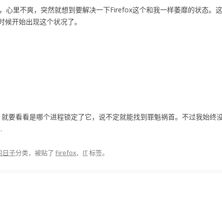
不爽，突然就想到要解决一下Firefox这个和我一样萎靡的状态。这个问
时候开始出现这个状况了。
fs.js，就要看看是哪个进程锁定了它，说不定就能找到罪魁祸首。不过我
…
的日子
分类，被贴了
Firefox
、
IT
标签。