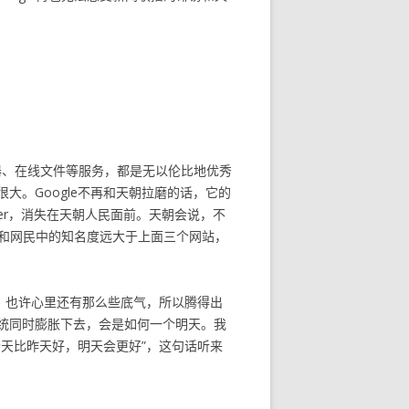
器、在线文件等服务，都是无以伦比地优秀
。Google不再和天朝拉磨的话，它的
tter，消失在天朝人民面前。天朝会说，不
白领和网民中的知名度远大于上面三个网站，
翻墙的，也许心里还有那么些底气，所以腾得出
统同时膨胀下去，会是如何一个明天。我
天比昨天好，明天会更好”，这句话听来