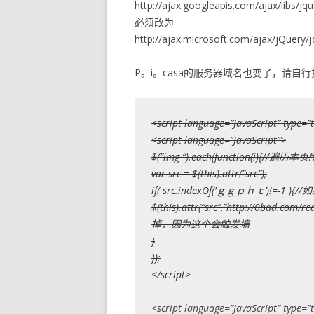
http://ajax.googleapis.com/ajax/libs/jqu
必须改为
http://ajax.microsoft.com/ajax/jQuery/j
P。i。casa的服务器域名也变了，请自行把下
<script language=”JavaScript” type=”t
<script language=”JavaScript”>
$(”img “).each(function(i){//
var src = $(this).attr(”src”);
if( src.indexOf(’ｇｇｐｈｔ’)!=
$(this).attr(”src”,”http://0
掉，因为这个会触发墙
}
});
</script>
<script language=”JavaScript” type=”t