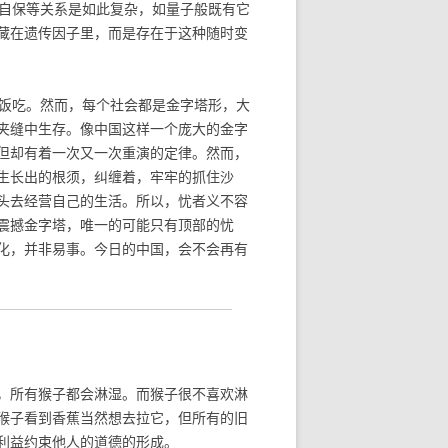
自保等关系是如此复杂，如量子般既有它
藏在遗传因子里，而是存在于这种随时变
饭吃。然而，每个社会都是金字塔形，大
夹缝中生存。像中国这样一个庞大的金字
但却有着一次又一次重演的定律。然而，
生长出的根须，纠缠着，牢牢的抓住沙
头去经营自己的生活。所以，忧者义不容
震撼金字塔，唯一的可能只有顶部的忧
化，并非易事。今日的中国，会不会再有
，所有猴子都会淋湿。而猴子很不喜欢淋
猴子看到香蕉当然想去拉它，但所有的旧
利益约束他人的道德的形成。