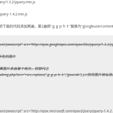
ery/1.3.2/jquery.min.js
query-1.4.2.min.js
面的代码添加两遍，第2遍把“ｇｇｐｈｔ”替换为“googleusercontent
ext/javascript” src=”http://ajax.googleapis.com/ajax/libs/jquery/1.3.2/j
遍历本页所有的图片
-1 ){//如果图片来自某个地方，则替代之
bad.com/readimg.php?src=”+src.replace(”ｇｇｐｈｔ”,”gouride”)
ext/javascript” src=”http://ajax.microsoft.com/ajax/jQuery/jquery-1.4.2.