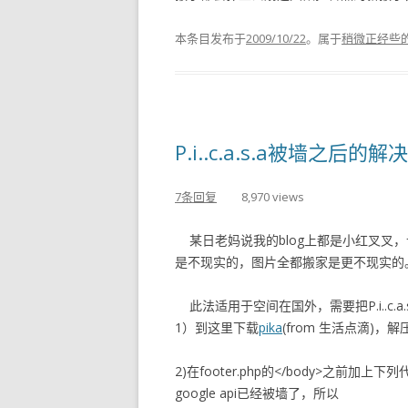
本条目发布于
2009/10/22
。属于
稍微正经些
P.i..c.a.s.a被墙之后的
7条回复
8,970 views
某日老妈说我的blog上都是小红叉叉，让我
是不现实的，图片全都搬家是更不现实的
此法适用于空间在国外，需要把P.i..c.
1）到这里下载
pika
(from 生活点滴)，
2)在footer.php的</body>之前加上下
google api已经被墙了，所以