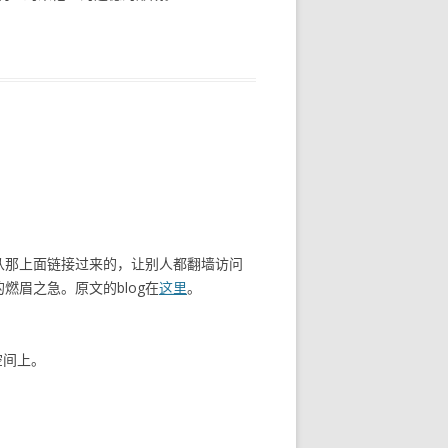
多都是从那上面链接过来的，让别人都翻墙访问
燃眉之急。原文的blog在
这里
。
空间上。