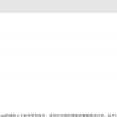
跳至内容
gmail的维权人士帐号受到攻击，说到在中国的搜索结果敏感词过滤，似乎G