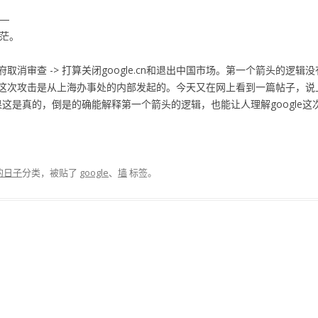
—
迷茫。
政府取消审查 -> 打算关闭google.cn和退出中国市场。第一个箭头的逻辑没有
这次攻击是从上海办事处的内部发起的。今天又在网上看到一篇帖子，说
如果这是真的，倒是的确能解释第一个箭头的逻辑，也能让人理解google
的日子
分类，被贴了
google
、
墙
标签。