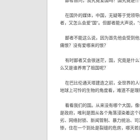
鄙者自问，我究竟爱国吗？国究竟是什
在国外的媒体，中国，无疑等于党领导
者，又怎么会爱”国“。但鄙者能大声说，
鄙者不能这么说，因为首先他会受到他人
痛恨？没有爱哪来的恨？
有时鄙者又会很迷茫，国，究竟是什么？
么又是谁养育了祖国呢？
在巴比伦通天塔建造之前，全世界的人
地球上可怜的生物的角度看，难道不是理
看看我们的国。从来没有哪个大国，像
是政府，唯利是图从各个角落浸染着这个
劣、网络封锁、新闻管制、暴力统治、司
惨，住在一个到处是裂缝的危房，哪天若