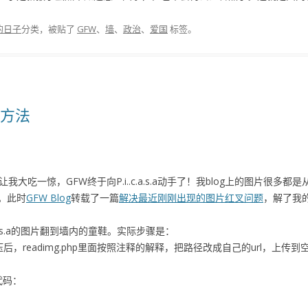
的日子
分类，被贴了
GFW
、
墙
、
政治
、
爱国
标签。
解决方法
大吃一惊，GFW终于向P.i..c.a.s.a动手了！我blog上的图片很
。此时
GFW Blog
转载了一篇
解决最近刚刚出现的图片红叉问题
，解了我的
a.s.a的图片翻到墙内的童鞋。实际步骤是：
解压后，readimg.php里面按照注释的解释，把路径改成自己的url，上传到
列代码：