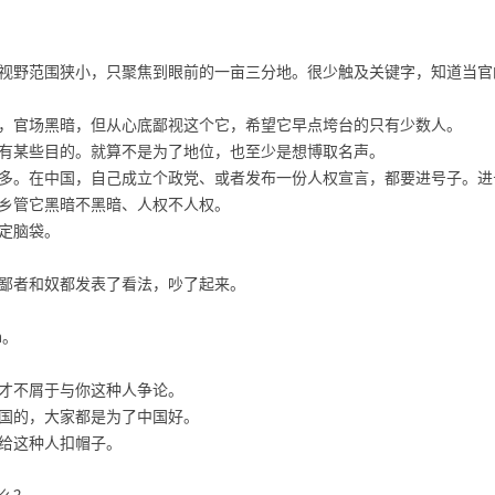
视野范围狭小，只聚焦到眼前的一亩三分地。很少触及关键字，知道当官
，官场黑暗，但从心底鄙视这个它，希望它早点垮台的只有少数人。
有某些目的。就算不是为了地位，也至少是想博取名声。
多。在中国，自己成立个政党、或者发布一份人权宣言，都要进号子。进
乡管它黑暗不黑暗、人权不人权。
定脑袋。
鄙者和奴都发表了看法，吵了起来。
a。
才不屑于与你这种人争论。
国的，大家都是为了中国好。
给这种人扣帽子。