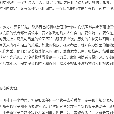
利益驱动。一个社会人与人、阶层与阶层之间的道德互动、模仿、报复、
时间内稳定，又有某种变化的偏向。一个民族的特性是存在的，它并非埋
、奴才、弃者和党，都把自己的利益放在第一位。而忧者却真正拿道德当
塔底层的忧者都处境艰难，要么被政府约束人生自由，要么流亡，要么在
的历史上，腐败与昌盛的轮回不知出现了多少次，历史的车轮无法预测，
两类人内在和相互的关系是如此的稳定、根深蒂固，就好象沙漠里的植物
无作为型，他们只是看着其他人的动作，发表发表意见，掐掐架，然后回
状况不容乐观。沙漠植物稍微收缩一下力量，就能把忧者捏得粉碎。要想
道形式走入，需要漫长的时间和忍耐，以及不被那沙漠植物强大的根须同
。
形成的实验。
中间挂了一个香蕉，但是如果任何一个猴子去拉香蕉，笼子顶上都会喷水
但所有的猴子都不再去碰它了。这时研究者又放一个新的猴子进笼子，新
，于是新猴子虽然不知道怎么回事，但也不会再去碰香蕉了。这就是共同