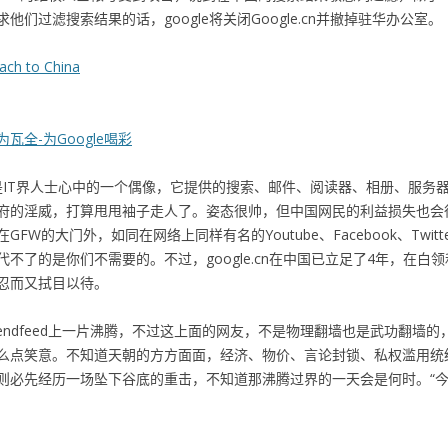
们过滤搜索结果的话，google将关闭Google.cn并撤掉驻华办公室。
ach to China
瓦全-为Google喝彩
直是IT界人士心中的一个偶像，它提供的搜索、邮件、阅读器、相册、服务
府的淫威，打算甩甩袖子走人了。姿态很帅，但中国网民的利益损失也会很大
W的大门外，如同在网络上同样有名的Youtube、Facebook、Twi
不了的是你们不需要的。不过，google.cn在中国已立足了4年，在
忍而又拭目以待。
和Friendfeed上一片沸腾，不过这上面的网友，不是物理翻墙也是武功
么点笑意。不知道天朝的方方面面，经济、物价、言论封锁、私权滥用统
则必先经历一场坠下谷底的重击，不知道那沸腾过界的一天会是何时。“今