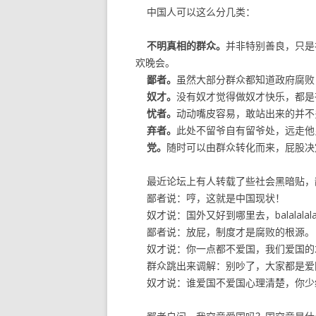
中国人可以这么分几类：
不明真相的群众。
并非特别善良，只是
欢晚会。
鄙者。
虽然大部分群众都知道政府腐败
奴才。
没有奴才觉得做奴才快乐，都是
忧者。
动动嘴皮容易，敢站出来的并不
弃者。
此处不留爷自有留爷处，远走他
党。
随时可以由群众转化而来，屁股决
最近论坛上有人转载了些社会黑暗贴，
鄙者说：哼，这就是中国现状！
奴才说：国外又好到哪里去，balalalal
鄙者说：放屁，制度才是腐败的根源。
奴才说：你一点都不爱国，我们爱国的
群众跳出来调解：别吵了，大家都是爱
奴才说：谁爱国不爱国心理清楚，你少