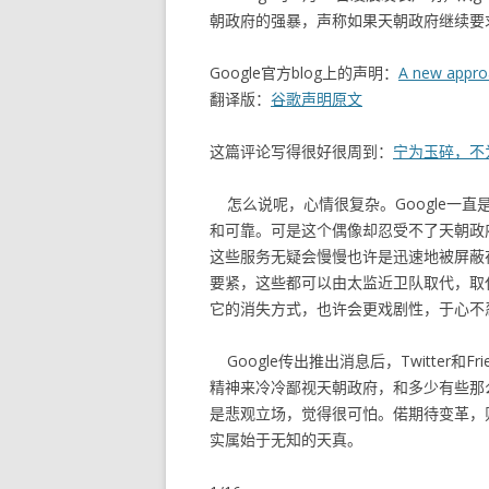
朝政府的强暴，声称如果天朝政府继续要求他
Google官方blog上的声明：
A new appro
翻译版：
谷歌声明原文
这篇评论写得很好很周到：
宁为玉碎，不为
怎么说呢，心情很复杂。Google一
和可靠。可是这个偶像却忍受不了天朝政
这些服务无疑会慢慢也许是迅速地被屏蔽在GF
要紧，这些都可以由太监近卫队取代，取代
它的消失方式，也许会更戏剧性，于心不
Google传出推出消息后，Twitter
精神来冷冷鄙视天朝政府，和多少有些那
是悲观立场，觉得很可怕。偌期待变革，
实属始于无知的天真。