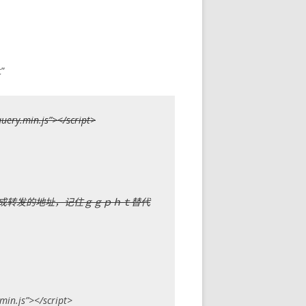
”
query.min.js”></script>
 );//则将图片地址改成转发的地址，记住ｇｇｐｈｔ替代
min.js”></script>