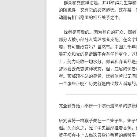
群众和党这样挖墙，并非单纯为生存和
的随机性，又有它的必然趋势。既在某一
动而有相当稳固的相互关系之中。
忧者是可敬的。因为其它的群众、鄙者
部分人被小部分人管理或者支配。在金字
塔，有可能改变吗？当然有。中国几千年
靠群众和党的是断断不会有任何变化，这
土，努力吸收一切水分。鄙者和弃者都是
辞地要去改变这种状态。但，底层的忧者
者。顶部现在站的是党，忧者倘若以无间
一个张居正呢？历史就是由少数人谱写的
完全题外话，奉送一个演示最简单的道德
研究者将一群猴子关在一个笼子里，笼子
湿。久而久之，笼子中央虽然挂着香蕉，
猴子都会扑上去扇这只欲拉香蕉的新猴子