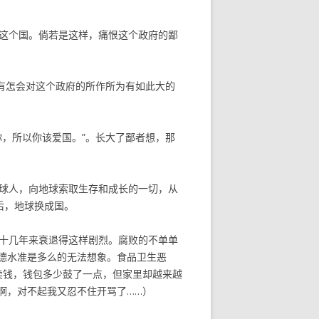
这个国。倘若是这样，痛恨这个政府的鄙
有怎会对这个政府的所作所为有如此大的
，所以你该爱国。”。长大了鄙者想，那
球人，向地球索取生存和成长的一切，从
后，地球换成国。
十几年来衰退得这样剧烈。腐败的不单单
德水准是多么的无法想象。食品卫生恶
卖钱，钱包多少鼓了一点，但家里却越来越
啊，对不起我又忍不住开骂了……）