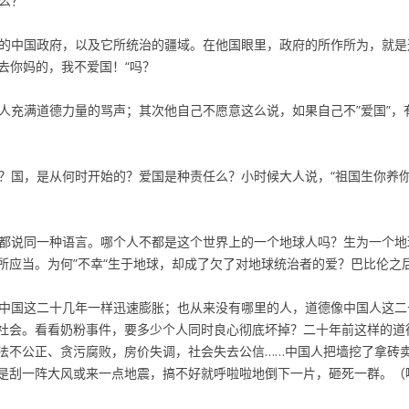
么？
的中国政府，以及它所统治的疆域。在他国眼里，政府的所作所为，就是
”去你妈的，我不爱国！“吗？
充满道德力量的骂声；其次他自己不愿意这么说，如果自己不”爱国”，
国，是从何时开始的？爱国是种责任么？小时候大人说，“祖国生你养你
都说同一种语言。哪个人不都是这个世界上的一个地球人吗？生为一个地
所应当。为何”不幸“生于地球，却成了欠了对地球统治者的爱？巴比伦之
中国这二十几年一样迅速膨胀；也从来没有哪里的人，道德像中国人这二
社会。看看奶粉事件，要多少个人同时良心彻底坏掉？二十年前这样的道
法不公正、贪污腐败，房价失调，社会失去公信……中国人把墙挖了拿砖
是刮一阵大风或来一点地震，搞不好就呼啦啦地倒下一片，砸死一群。（