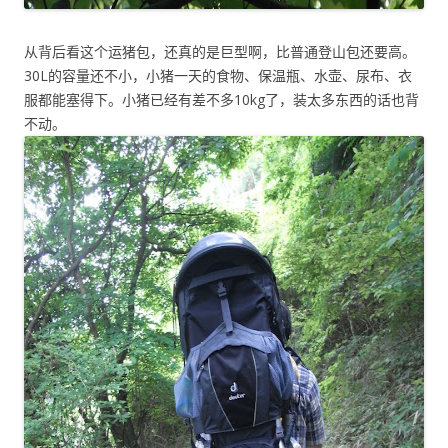
从背后看这个运猪包，还真的是巨型啊，比普通登山包还要高。
30L的容量还不小，小猪一天的食物、保温瓶、水壶、尿布、衣
服都能塞得下。小猪已经有差不多10kg了，装太多东西的话也背
不动。