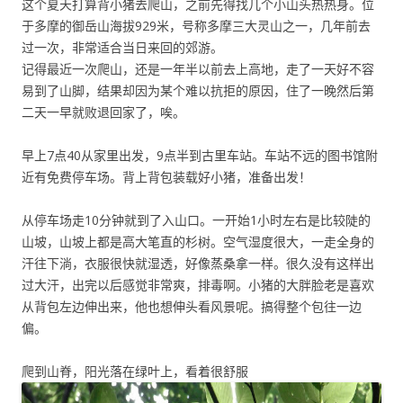
这个夏天打算背小猪去爬山，之前先得找几个小山头热热身。位
于多摩的御岳山海拔929米，号称多摩三大灵山之一，几年前去
过一次，非常适合当日来回的郊游。
记得最近一次爬山，还是一年半以前去上高地，走了一天好不容
易到了山脚，结果却因为某个难以抗拒的原因，住了一晚然后第
二天一早就败退回家了，唉。
早上7点40从家里出发，9点半到古里车站。车站不远的图书馆附
近有免费停车场。背上背包装载好小猪，准备出发！
从停车场走10分钟就到了入山口。一开始1小时左右是比较陡的
山坡，山坡上都是高大笔直的杉树。空气湿度很大，一走全身的
汗往下淌，衣服很快就湿透，好像蒸桑拿一样。很久没有这样出
过大汗，出完以后感觉非常爽，排毒啊。小猪的大胖脸老是喜欢
从背包左边伸出来，他也想伸头看风景呢。搞得整个包往一边
偏。
爬到山脊，阳光落在绿叶上，看着很舒服