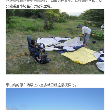
霧が峰帐篷场是不用预约的，自由选择营地。支帐篷的时候，就
只能委屈小猪坐在运猪包里啦。
車山肩的停车场早上八点多就已经这幅模样鸟。