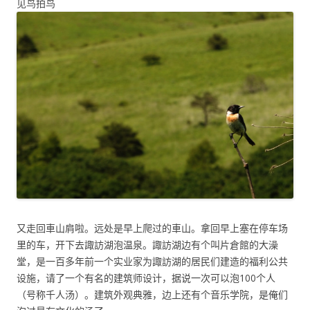
见鸟拍鸟
又走回車山肩啦。远处是早上爬过的車山。拿回早上塞在停车场
里的车，开下去諏訪湖泡温泉。諏訪湖边有个叫片倉館的大澡
堂，是一百多年前一个实业家为諏訪湖的居民们建造的福利公共
设施，请了一个有名的建筑师设计，据说一次可以泡100个人
（号称千人汤）。建筑外观典雅，边上还有个音乐学院，是俺们