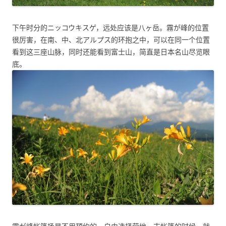
下午时分的ニッコウキスゲ，远处应该是八ヶ岳。霧が峰的位置
很厉害，在南、中、北アルプス的环抱之中，可以在同一个位置
看到这三座山脉，同时还能看到富士山，简直是日本名山尽览眼
底。