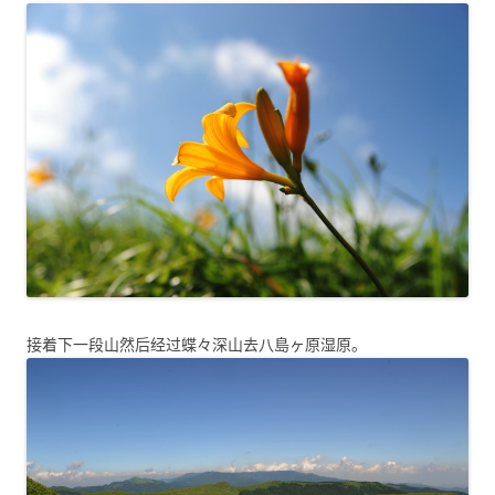
接着下一段山然后经过蝶々深山去八島ヶ原湿原。