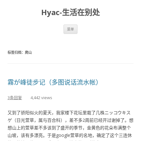
Hyac-生活在别处
跳至内容
菜单
标签归档：
爬山
霧が峰徒步记（多图说话流水帐）
3条回复
4,442 views
又到了骄阳似火的夏天，我家楼下花坛里栽了几株ニッコウキス
ゲ（日光萱草，属与百合科），差不多2周前已经开过谢掉了。想
想山上的萱草差不多该到了盛开的季节，金黄色的花朵布满整个
山坡，该有多漂亮。于是google萱草的名地，确定了这个三连休