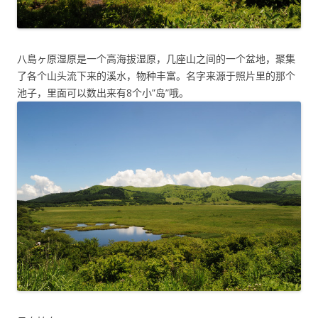
八島ヶ原湿原是一个高海拔湿原，几座山之间的一个盆地，聚集
了各个山头流下来的溪水，物种丰富。名字来源于照片里的那个
池子，里面可以数出来有8个小”岛”哦。