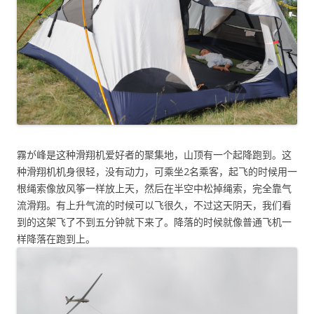
霧が峰是这种滑翔机爱好者的聚集地，山顶有一个起降跑到。这
种滑翔机机身很轻，没有动力，可乘坐2名乘客，起飞的时候用一
根绳索像放风筝一样放上天，然后在半空中松掉绳索，完全靠气
流滑翔。有上升气流的时候可以飞很久，不过这天阴天，我们看
到的这架飞了不到五分钟就下来了。降落的时候就像普通飞机一
样降落在跑到上。