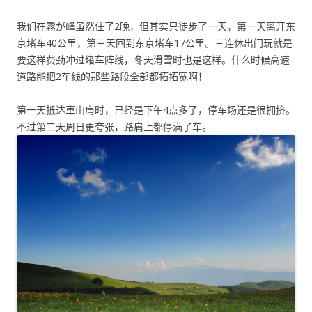
我们在霧が峰虽然住了2晚，但其实只徒步了一天，第一天离开东
京堵车40公里，第三天回到东京堵车17公里。三连休出门玩就是
要这样费劲冲过堵车阵线，冬天滑雪时也是这样。什么时候高速
道路能把2车线的那些路段全部都拓拓宽啊！
第一天抵达車山肩时，已经是下午4点多了，停车场还是很拥挤。
不过第二天周日更夸张，路肩上都停满了车。