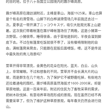
的目的地，位于八ヶ岳国立公园境内的霧が峰高原。
霧が峰高原在諏訪湖附近，主峰是車山，海拔1925米。車山也算
是个有名的滑雪场，山脚下的白桦湖滑雪场几年前我还去过一
次。夏季这一带开满了ニッコウキスゲ，吸引大批观光客上山避
暑。这次我们带着帐篷在霧が峰帐篷场住了两晚，这是小猪第一
次野营。小猪很乖，睡得很香，由于营地是斜的，半夜会溜到脚
底下去。不过在帐篷里吃饭就很不乖了，没有餐椅限制他的自
由，满帐篷爬来爬去，只能跟在屁股后面喂饭，喂，这不是传说
中最失败的育儿场景吗？
萱草开得非常漂亮，金黄色的花朵在阳光、蓝天、白云、山头
上，非常耀眼。不过和想象的不同，萱草并不会长满大片的山
坡，而是群生在几个地方，为了保护它不被野鹿吃掉，有些地方
还拉着通电的围栏。霧が峰高原虽然海拔才1600-2000米，却是
草原地貌。这是一百来年前，附近的住民为了畜牧采草的需求，
把树木砍伐掉、有意培养草场而形成的景观。现在虽然已经不再
需要采草了，但为了维护这种草原景观，每年春天仍然会进行烧
山。