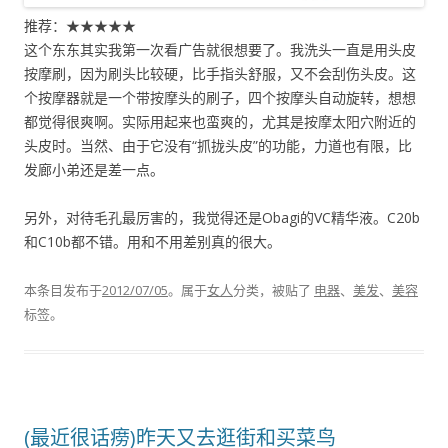
推荐：★★★★★
这个东东其实我第一次看广告就很想要了。我洗头一直是用头皮
按摩刷，因为刷头比较硬，比手指头舒服，又不会刮伤头皮。这
个按摩器就是一个带按摩头的刷子，四个按摩头自动旋转，想想
都觉得很爽啊。实际用起来也蛮爽的，尤其是按摩太阳穴附近的
头皮时。当然、由于它没有“抓拢头皮”的功能，力道也有限，比
发廊小弟还是差一点。
另外，对待毛孔最厉害的，我觉得还是Obagi的VC精华液。C20b
和C10b都不错。用和不用差别真的很大。
本条目发布于
2012/07/05
。属于
女人
分类，被贴了
电器
、
美发
、
美容
标签。
(最近很话痨)昨天又去逛街和买菜鸟