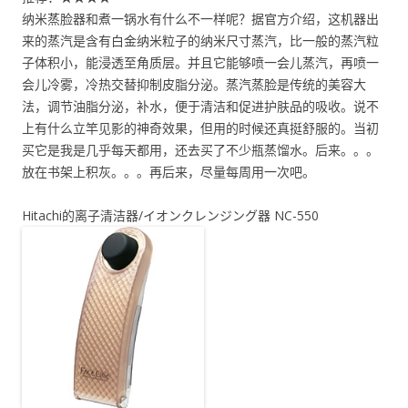
纳米蒸脸器和煮一锅水有什么不一样呢？据官方介绍，这机器出
来的蒸汽是含有白金纳米粒子的纳米尺寸蒸汽，比一般的蒸汽粒
子体积小，能浸透至角质层。并且它能够喷一会儿蒸汽，再喷一
会儿冷雾，冷热交替抑制皮脂分泌。蒸汽蒸脸是传统的美容大
法，调节油脂分泌，补水，便于清洁和促进护肤品的吸收。说不
上有什么立竿见影的神奇效果，但用的时候还真挺舒服的。当初
买它是我是几乎每天都用，还去买了不少瓶蒸馏水。后来。。。
放在书架上积灰。。。再后来，尽量每周用一次吧。
Hitachi的离子清洁器/イオンクレンジング器 NC-550