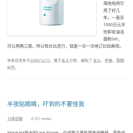
塌地地用它
用了好几
年。一直买
1000日元半
份卸妆油洁
面粉Set，
可以用两三周，所以性价比还行，就是一次一次地订比较麻烦。
本条目发布于
2009/12/11
。属于
女人
分类，被贴了
女人
、
护肤
、
购物
标签。
半夜贴眼睛，吓到的不要怪我
12条回复
4,721 views
Integrate新出的Line Power，中间那个菱形用来画眼线，亮色内