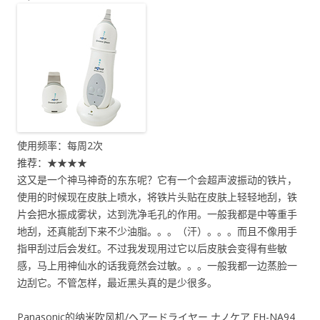
使用频率：每周2次
推荐：★★★★
这又是一个神马神奇的东东呢？它有一个会超声波振动的铁片，
使用的时候现在皮肤上喷水，将铁片头贴在皮肤上轻轻地刮，铁
片会把水振成雾状，达到洗净毛孔的作用。一般我都是中等重手
地刮，还真能刮下来不少油脂。。。（汗）。。。而且不像用手
指甲刮过后会发红。不过我发现用过它以后皮肤会变得有些敏
感，马上用神仙水的话我竟然会过敏。。。一般我都一边蒸脸一
边刮它。不管怎样，最近黑头真的是少很多。
Panasonic的纳米吹风机/ヘアードライヤー ナノケア EH-NA94