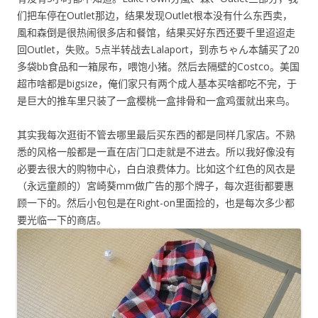
们把车停在Outlet那边，结果发现Outlet根本没有什么东西卖，
風和森倒是很热闹很多店和餐馆，结果买好东西还要千里迢迢走
回Outlet，失败。5点半转战去Lalaport，到赤ちゃん本舗买了20
多袋bb食品和一箱尿布，喂饱小猪。然后去隔壁的Costco。美国
超市啥都是bigsize，俺们家只有两个成人基本买啥都吃不完，于
是巨大的推车里只装了一盒樱桃一盒排骨和一盒鸡蛋就出来鸟。
其实我每次逛街不管去哪里最后买东西的都是同样几家店。不熟
悉的风格一般都是一直在店门口走就是不进去。所以我好像没有
必要去很大的购物中心，白白浪费体力。比如这个红色的风衣是
（永远童颜的）宮崎葵mm做广告的那个牌子，每次逛街都要惠
顾一下的。然后小包包是在Right-on里面捡的，也是每次多少都
要光临一下的商店。