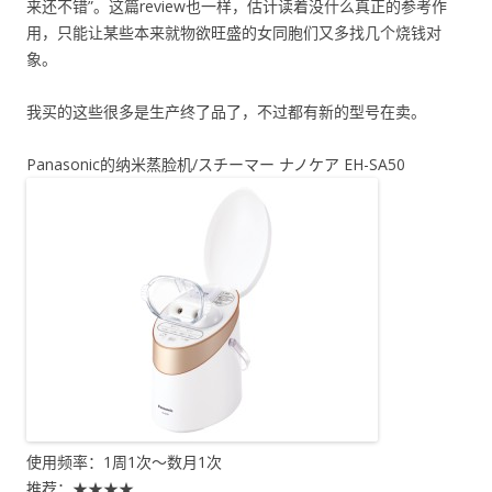
来还不错”。这篇review也一样，估计读着没什么真正的参考作
用，只能让某些本来就物欲旺盛的女同胞们又多找几个烧钱对
象。
我买的这些很多是生产终了品了，不过都有新的型号在卖。
Panasonic的纳米蒸脸机/スチーマー ナノケア EH-SA50
使用频率：1周1次～数月1次
推荐：★★★★