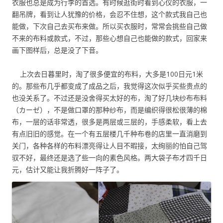
衣服也总是成为行李的首选。有时候逛街时看到心仪的衣服，一
翻吊牌，看到让人犹豫的价格，会忍不住想，这个款式我自己也
能做，下次自己去买布来做。所以买衣服时，常常会挑些自己做
不来的布料或款式，不过，那些心想自己也能做的款式，回家来
画下图样后，总是没了下音。
上次去日暮里时，淘了很多便宜的布料，大多是100日元1米
的。那些布几乎都变成了成品之后，我觉得这次似乎买些贵点的
也没关系了。不过还是没舍得买太好的布，淘了好几块纱布布料
（カーゼ），不是做口罩的那种纱布，而是编织得很松很薄的棉
布，一层的话非常透，很多是两层或三层的，手感柔软，看上去
有点旧旧的感觉。在一个有五层楼几千种布卷的店里一直消磨到
关门，各种各样的布料漂亮得让人目不暇接，太绚丽的怕自己驾
驭不好，最终还是选了些一向的素色风格。两大袋子布才四千日
元，估计又能让我折腾好一阵子了。