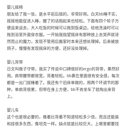
婴儿摇椅
朋友给了我一张，是水平前后摇的，非常好用。白天bb睡不实，
摇摇他能促进入睡，醒了的话抱起来也轻松。下面有四个轮子方
便运来运去，大人吃饭的时候可以拖到饭桌边，给他洗澡时可以
拖到浴室外面穿衣服。一开始我指望摇床有那种放上去哭声就讶
然而止的魔力，发现不管用后搬家时本来还想处理掉。后来被放
鸽子，慢慢有发现摇床的方便，还好没处理掉。
婴儿背带
日文叫做子守带，我买了传说中口碑很好的ergo的背带，果然好
用。肩带腰带都很宽，背着轻松。bb裹在里面很有安全感，每次
都是一出门就睡着了。我还有个旧床单做的，用两个环调节的那
种，单肩背很累，但带在身上方便，bb不肯坐车了就掏出来背
上。
婴儿车
这个也是很必要的，推着比背着不知道轻松多少倍，而且还能装
和挂很多东西，像坦克一样。缺点就是比较巨大，上哪里都要找