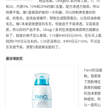
明显效果。Obagi的C系列有三款，5，10
和20，代表5%, 10%和20%的维C含量，配方渗透力很高，所以
效果不错。维C是美容护肤的一大利器，可以抑制黑色素的形
成，抗氧化，促进血液循环，帮助生成胶原蛋白，以及控油收缩
毛孔。维C本身是很便宜的东东，但是由于不易渗透，又容易变
质，所以好的产品不多。Obagi C系列在渗透和保质两方面都达
标了，就是价格不怎么美观，C10是8400日元30ml，在乐天上能
找到6700日元左右的。C20还没用过，8400日元/13ml。不过这
东东很节省，滴管5滴就够全脸的了。
最佳埋脸奖
Fancl的洁面
粉。我爱极
了把脸埋在
厚厚的细腻
的泡沫里那
种感觉，所
以一直死心