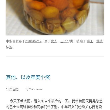
本条目发布于
2010/04/17
。属于
女人
、
日子
分类，被贴了
手工
、
裁缝
标签。
其他、以及年度小奖
10条回复
5,769 views
今天下着大雨，是入冬以来最冷的一天。我坐着雨天晃晃悠悠
的巴士去网球学校和同学们告了别，中年妇女们纷纷关心我有没