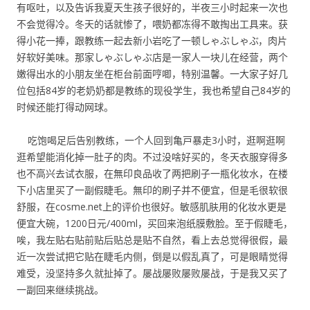
有呕吐，以及告诉我夏天生孩子很好的，半夜三小时起来一次也
不会觉得冷。冬天的话就惨了，喂奶都冻得不敢掏出工具来。获
得小花一捧，跟教练一起去新小岩吃了一顿しゃぶしゃぶ，肉片
好软好美味。那家しゃぶしゃぶ店是一家人一块儿在经营，两个
嫩得出水的小朋友坐在柜台前面哼唧，特别温馨。一大家子好几
位包括84岁的老奶奶都是教练的现役学生，我也希望自己84岁的
时候还能打得动网球。
吃饱喝足后告别教练，一个人回到亀戸暴走3小时，逛啊逛啊
逛希望能消化掉一肚子的肉。不过没啥好买的，冬天衣服穿得多
也不高兴去试衣服，在無印良品收了两把刷子一瓶化妆水，在楼
下小店里买了一副假睫毛。無印的刷子并不便宜，但是毛很软很
舒服，在cosme.net上的评价也很好。敏感肌肤用的化妆水更是
便宜大碗，1200日元/400ml，买回来泡纸膜敷脸。至于假睫毛，
唉，我左贴右贴前贴后贴总是贴不自然，看上去总觉得很假，最
近一次尝试把它贴在睫毛内侧，倒是以假乱真了，可是眼睛觉得
难受，没坚持多久就扯掉了。屡战屡败屡败屡战，于是我又买了
一副回来继续挑战。