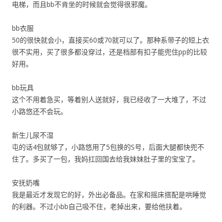
电梯，而且bb不肯坐的时候就会觉得很邪魔。
bb衣服
50的很快就会小，直接买60或70就可以了。那种系带子的短上衣
很不实用，买了很多都没穿过，还是档部有扣子能兜住pp的比较
好用。
bb玩具
这个不用着急买，等着别人送就好，我已经收了一大堆了，不过
小路悠还不会玩。
新生儿尿不湿
屯的话4包就够了，小路悠用了5包换的S号，后面大腿都快兜不
住了。多买了一包，我妈扛回国去给我妹妹肚子里的宝宝了。
安抚奶嘴
我是最近才发现它的好，外出必备品。在家和摇床搭配是哄睡觉
的利器。不过小bb自己吸不住，老掉出来，要给他扶着。