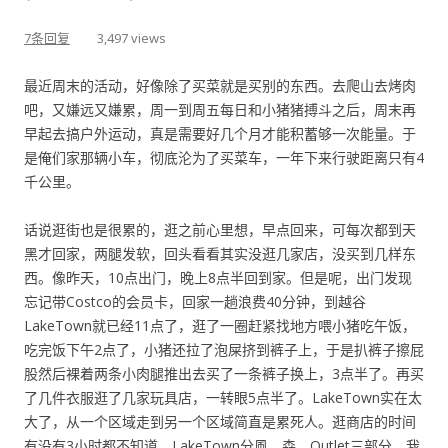
7条回复
3,497 views
最近周末的活动，好像除了买菜就是买别的东西。去爬山去烤肉
吧，又嫌远又嫌累，周一到周五每日和小猪猪搏斗之后，周末再
早起去搞户外运动，真是需要好几个月才能积蓄够一次能量。于
是俺们家那辆小车，彻底沦为了买菜车，一年下来行驶距离只有4
千公里。
话说逛街也是很累的，逛之前心里想，早点回来，可每次都到天
黑才回家，两腿发软，回头看看其实没逛几家店，没买到几样东
西。像昨天，10点出门，晚上8点半回到家。但是呢，出门发现
忘记带Costco的会员卡，回家一趟浪费40分钟，到越谷
LakeTown就已经11点了，逛了一圈赶紧找地方喂小猪吃午饭，
吃完饭下午2点了，小猪还拉了泡屎挤到裤子上，于是扒裤子擦屁
股然后裸着两条小肉腿推出去买了一条裤子换上，3点半了。再买
了几件衣服逛了几家玩具店，一转眼5点半了。LakeTown实在太
大了，从一个区域走到另一个区域简直是累死人。逛商店的时间
有没有3小时都不知道。LakeTown分風、森、Outlet三部分，我