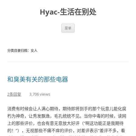
Hyac-生活在别处
跳至内容
菜单
分类目录归档：
女人
和臭美有关的那些电器
2条回复
3,706 views
消费有时候会让人满心期待，期待即将到手的那个玩意儿能化腐
朽为神奇，让秀发飘逸，毛孔统统不见。当你中毒的时候，读网
上的那些评价，也会有意无意放大好评（“啊这功能正是我期待
的！”），无视那些不痛不痒的评价，对差评表示“差评不多，看