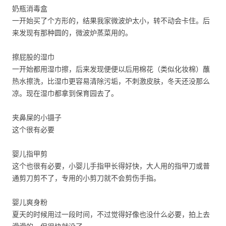
奶瓶消毒盒
一开始买了个方形的，结果我家微波炉太小，转不动会卡住。后
来发现有那种圆的，微波炉蒸菜用的。
擦屁股的湿巾
一开始都用湿巾擦，后来发现便便以后用棉花（类似化妆棉）蘸
热水擦洗，比湿巾更容易清除污垢，不刺激皮肤，冬天还没那么
凉。现在湿巾都拿到保育园去了。
夹鼻屎的小镊子
这个很有必要
婴儿指甲剪
这个也很有必要，小婴儿手指甲长得好快，大人用的指甲刀或普
通剪刀剪不了，专用的小剪刀就不会剪伤手指。
婴儿爽身粉
夏天的时候用过一段时间，不过觉得好像也没什么必要，拍上去