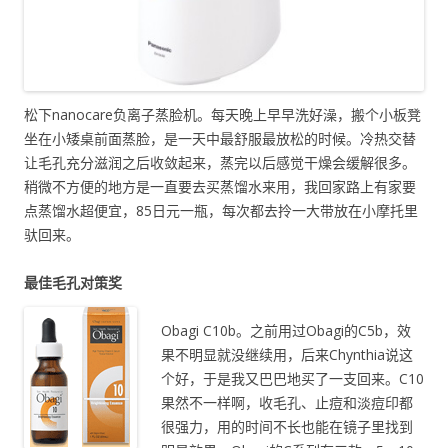
松下nanocare负离子蒸脸机。每天晚上早早洗好澡，搬个小板凳
坐在小矮桌前面蒸脸，是一天中最舒服最放松的时候。冷热交替
让毛孔充分滋润之后收敛起来，蒸完以后感觉干燥会缓解很多。
稍微不方便的地方是一直要去买蒸馏水来用，我回家路上有家要
点蒸馏水超便宜，85日元一瓶，每次都去拎一大带放在小摩托里
驮回来。
最佳毛孔对策奖
Obagi C10b。之前用过Obagi的C5b，效
果不明显就没继续用，后来Chynthia说这
个好，于是我又巴巴地买了一支回来。C10
果然不一样啊，收毛孔、止痘和淡痘印都
很强力，用的时间不长也能在镜子里找到