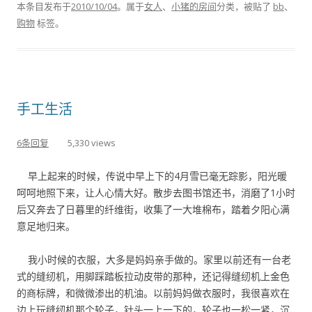
本条目发布于
2010/10/04
。属于
女人
、
小猪的房间
分类，被贴了
bb
、
购物
标签。
手工生活
6条回复
5,330 views
早上起来的时候，传说中早上下的4月雪已毫无踪影，阳光暖
呵呵地照下来，让人心情大好。散步去图书馆还书，消磨了1小时
后又奔去了日暮里的纤维街，收集了一大堆棉布，踏着夕阳心满
意足地归来。
我小时候的衣服，大多是妈妈亲手做的。家里以前还有一台老
式的缝纫机，用脚踩踏板拉动皮带的那种，还记得缝纫机上金色
的商标牌，和微微渗出的机油。以前妈妈做衣服时，我很喜欢在
边上玩缝纫机那个轮子，针头一上一下的，轮子也一松一紧，沉