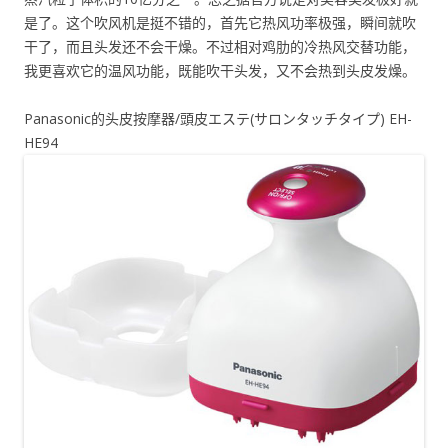
是了。这个吹风机是挺不错的，首先它热风功率极强，瞬间就吹
干了，而且头发还不会干燥。不过相对鸡肋的冷热风交替功能，
我更喜欢它的温风功能，既能吹干头发，又不会热到头皮发燥。
Panasonic的头皮按摩器/頭皮エステ(サロンタッチタイプ) EH-
HE94