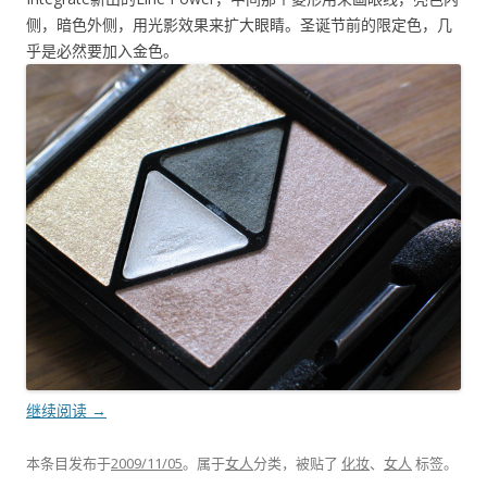
侧，暗色外侧，用光影效果来扩大眼睛。圣诞节前的限定色，几
乎是必然要加入金色。
继续阅读
→
本条目发布于
2009/11/05
。属于
女人
分类，被贴了
化妆
、
女人
标签。