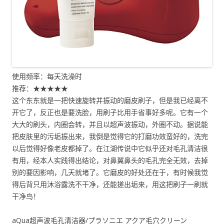
使用频率：每天洗澡时
推荐：★★★★★
这个东东就是一把快速旋转并振动的磨皮刷子，但是我已经离不
开它了，反正也是要洗脸，用刷子比用手省事好多呢。它有一个
大大的刷头，内圈会转，并且以超声波振动，外圈不动。据说能
把皮肤里的污垢振出来，我倒是觉得它的打磨功效蛮好的，洗完
以后觉得好像老皮都掉了。在江湖传说中它似乎还对毛孔清洁很
有用，经本人实践得出结论，对鼻翼鼻头的毛孔完全无效，去掉
别的要因影响，几天就堵了。它磨皮的好处还在于，有时候我觉
得后背只用沐浴露洗不干净，还能搓出垢来，用这把刷子一刷就
干净鸟！
aQua超声波毛孔清洁器/プラソニエ アクア毛穴クリーン