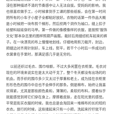
浸在那种描述不清的节奏感中让人无法自拔。受妈妈的影响，我
也很喜欢做手工，小时候拿到手工课的那些纸板，会在第一时间
把所有的小车子小屋子全都粘好放好。衣物的话第一件作品大概
是小时候把一块布剪个梯形，然后挖两个洞作为袖口，缝上扣子
给塑料娃娃穿的马甲。第一件做的像模像样的衣服，是按照“服饰
文化”那本杂志里的图样照葫芦画瓢，裁好后用缝纫机车起来的裤
子。在一块漂亮的布上慢慢地划线，仔细地用剪刀裁开，封边，
把缝边对齐用针别好，车上线，熨平，若干个小时后一件成功的
衣裳拿在手里时，那满足感几乎是无穷的。
以前还织过毛衣、围巾啥额，不过大多闲置在衣柜里。毛衣对
现在的环境来说实在是太大动干戈了，整个冬天都没有出场的的
机会。而手织的围巾多少又太过于厚重和老土，成为挂在衣柜里
形形色色的围巾中总也不会伸手的那条。倒是棉布，始终让我喜
欢得紧，尤其是那些颜色柔和，薄薄的，柔软的布料，摸着似乎
就能感觉到将它们穿在身上，摩擦着皮肤，走在阳光里的感觉。
平常逛街买衣服的时候，我也总是会淘回来一堆棉布的长的短的
衣衣。旅行的时候，这些揉起来只有一小把，洗起来拧拧就干的