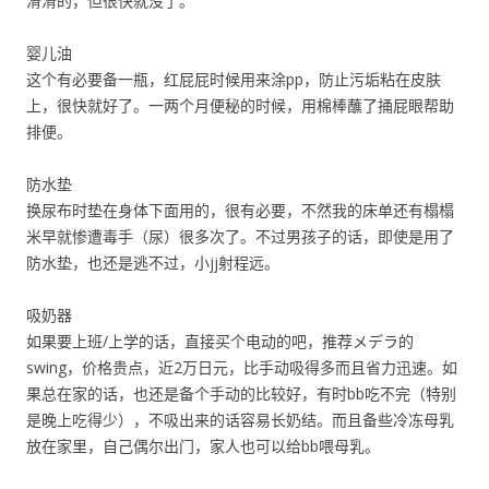
滑滑的，但很快就没了。
婴儿油
这个有必要备一瓶，红屁屁时候用来涂pp，防止污垢粘在皮肤
上，很快就好了。一两个月便秘的时候，用棉棒蘸了捅屁眼帮助
排便。
防水垫
换尿布时垫在身体下面用的，很有必要，不然我的床单还有榻榻
米早就惨遭毒手（尿）很多次了。不过男孩子的话，即使是用了
防水垫，也还是逃不过，小jj射程远。
吸奶器
如果要上班/上学的话，直接买个电动的吧，推荐メデラ的
swing，价格贵点，近2万日元，比手动吸得多而且省力迅速。如
果总在家的话，也还是备个手动的比较好，有时bb吃不完（特别
是晚上吃得少），不吸出来的话容易长奶结。而且备些冷冻母乳
放在家里，自己偶尔出门，家人也可以给bb喂母乳。