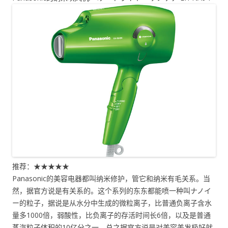
推荐：★★★★★
Panasonic的美容电器都叫纳米修护，管它和纳米有毛关系。当
然，据官方说是有关系的。这个系列的东东都能喷一种叫ナノイ
ー的粒子，据说是从水分中生成的微粒离子，比普通负离子含水
量多1000倍，弱酸性，比负离子的存活时间长6倍，以及是普通
蒸汽粒子体积的10亿分之一。总之据官方说是对美容美发极好就