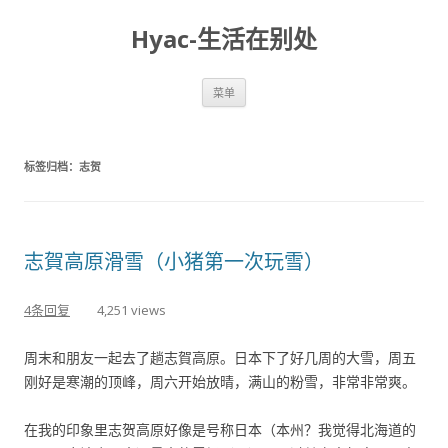
Hyac-生活在别处
跳至内容
菜单
标签归档：
志贺
志賀高原滑雪（小猪第一次玩雪）
4条回复
4,251 views
周末和朋友一起去了趟志賀高原。日本下了好几周的大雪，周五
刚好是寒潮的顶峰，周六开始放晴，满山的粉雪，非常非常爽。
在我的印象里志贺高原好像是号称日本（本州？我觉得北海道的