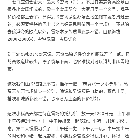
ニセコ应该会更大）最大的雪场（？）。不过其实志贺高原是由
很多小雪场组成的，像一个雪场帮会，大家用同一个名号，牌子
和价格都上去了。离得远的雪场是没办法直接坐缆车或者滑过去
的，必须要搭联络巴士（这也好意思叫做同一个雪场）。不过除
去这浮夸的缺点以外，雪场本身的质量还是不错，山顶海拔
2000-2300米，雪道宽阔，雪质优良。
对于snowboarder来说，志贺高原的性价比可能就差了一点。它
的高级道比较少，除了缆车下面，也很难找到可以滑的非压雪地
带。
这次我们住的旅馆还不错，推荐一把：“志賀パークホテル”，离
高天ヶ原雪场徒步一分钟，晚饭和早饭都是自助的，菜色丰富，
档次和味道都还不错，じゃらん上面的评价挺好。
这次小猪两天都是待在雪场的托儿所，放一天6200日元，上午和
下午各待2个半小时，中午接出来一起吃饭。小猪一开始很不乐
意，第二天慢慢习惯了，上午睡一觉，下午玩一玩。中午接出来
的时候和小猪一起玩雪橇，小朋友滑雪橇滑得很开心，摔得一脸