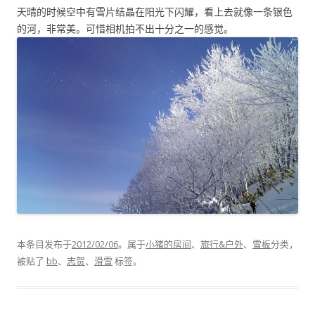
天晴的时候空中有雪片结晶在阳光下闪耀，看上去就像一条银色
的河，非常美。可惜相机拍不出十分之一的感觉。
本条目发布于
2012/02/06
。属于
小猪的房间
、
旅行&户外
、
雪板
分类，
被贴了
bb
、
志贺
、
滑雪
标签。