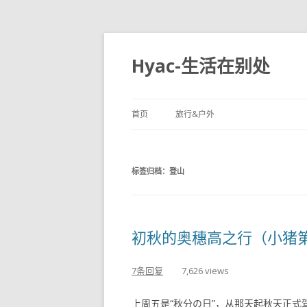
Hyac-生活在别处
首页
旅行&户外
标签归档：
登山
初秋的奥穗高之行（小猪
7条回复
7,626 views
上周五是“秋分の日”，从那天起秋天正