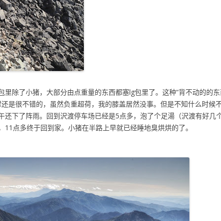
包里除了小猪，大部分由点重量的东西都塞lg包里了。这种“背不动的的东
支撑还是很不错的，虽然负重超荷，我的膝盖居然没事。但是不知什么时候
午还下了阵雨。回到沢渡停车场已经是5点多，泡了个足湯（沢渡有好几
，11点多终于回到家。小猪在半路上早就已经睡地臭烘烘的了。