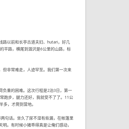
以前和长亭古道夫妇、hutari，好几
里的平路，横尾到涸沢是6公里的山路，标
，但非常难走，人迹罕至。我们第一次来
荷负重的困难。这次行程是2泊3日，第一
g经常跑步，腿力还好，我就受不了了。11公
半多，才爬到营地。
地讲两句话。坐久了尿不湿有些漏，在帐篷里
天明。有时候小猪乖得真是让俺们感动，