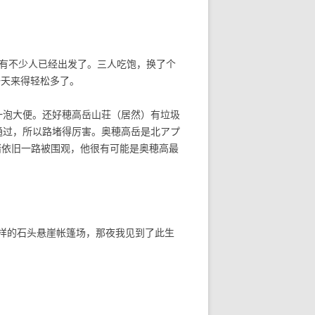
就有不少人已经出发了。三人吃饱，换了个
一天来得轻松多了。
一泡大便。还好穂高岳山荘（居然）有垃圾
通过，所以路堵得厉害。奥穂高岳是北アプ
猪依旧一路被围观，他很有可能是奥穂高最
样的石头悬崖帐篷场，那夜我见到了此生