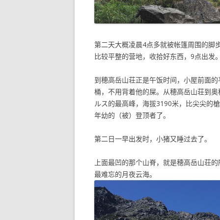
第二天大概凌晨4点多就被帐篷周围的脚
比较平整的营地，收拾好东西，9点出发
到穂高岳山荘正是午饭时间，小屋前面的
桶，不用背着他的屎。从穂高岳山荘到奥
ルス的最高峰，海拔3190米，比尖尖
年幼的（被）登顶者了。
第二日一早出发时，小猪又睡过去了。
上面最凹的那个山脊，就是穂高岳山荘的
最难忘的月夜云海。