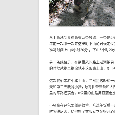
从上高地到奥穗高有两条线路，一条是经过
年前一起第一次来这里时下山的时候走过
准耗时间上山6小时20分 ，下山5小时
另一条线路是，在到横尾的路上过河拐另
的时候就糊里糊涂地走这条路上山，到下
这次我们带着小猪上山，当然是选轻松一
天和第三天我背小猪，lg背扎营装备和大部
里的平路还凑合，6公里的山路简直要走
小猪坐在包包里倒是很乖，吃过午饭后一直
时哭得厉害，给他换了衣服就立刻很开心