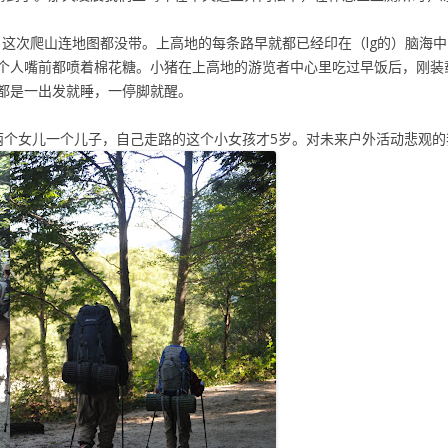
了。这次爬山连地图都没带。上高地的每条路早就都已经印在（lg的）脑海
个人嘴前都喷着棉花糖。小猪在上高地的游览者中心里吃过早饭后，刚装
都是一出发就睡，一停脚就醒。
两个女儿一个儿子，自己走路的这个小女孩才5岁。对未来户外活动悲观的