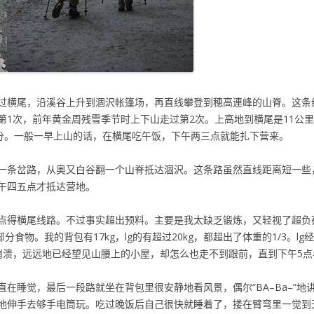
横尾，沿溪谷上升到涸沢帐篷场，再直线攀登到穂高連峰的山脊。这条线路
第1次，前年黄金周残雪季节时上下山走过第2次。上高地到横尾是11公
20分。一般一早上山的话，在横尾吃午饭，下午两三点就能扎下营来。
一条岔路，从奥又白谷翻一个山脊抵达涸沢。这条路虽然直线距离短一些
午四五点才抵达营地。
点得横尾线路。不过事实超出预料。主要是我太缺乏锻炼，又轻视了超负
分食物。我的背包有17kg，lg的有超过20kg，都超出了体重的1/3。l
崩溃，远远地已经望见山腰上的小屋，却怎么也走不到跟前，直到下午5点
在睡觉，最后一段路就坐在背包里很安静地看风景，偶尔“BA–Ba–”
地伸手去够手电筒玩。吃过晚饭后自己很快就睡着了，搂在臂弯里一觉到