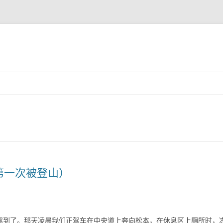
跳至内容
第一次被登山）
式驾到了。那天凌晨我们正驾车在中央道上奔向松本，在休息区上厕所时，