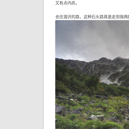
又有点内疚。
去往涸沢的路，这种石头路真是走到我两