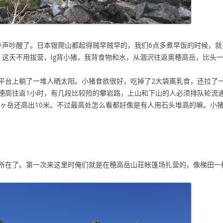
步声吵醒了。日本银爬山都起得贼早贼早的，我们6点多煮早饭的时候，
。这天不用拔营，lg背小猪，我背食物和水，从涸沢往返奥穂高岳，比头
平台上躺了一堆人晒太阳。小猪食欲很好，吃掉了2大袋离乳食，还拉了
穂高往返1小时，有几段比较险的攀岩路，上山和下山的人必须排队轮流
的槍ヶ岳还高出10米。不过最高处怎么看都好像是有人用石头堆高的嘛。小
所在了。第一次来这里时俺们就是在穂高岳山荘帐篷场扎营的，像梯田一