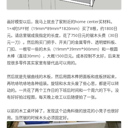
画好模型以后，我马上就去了家附近的home center买材料。
1×4的SPF材（19mm*89mm*1820mm）买了8根，约1800日
元。请店里锯成我指定的长度，花了750日元的锯木头费（30日
元一刀）。然后购买门把手、开关门的金属零件、透明塑料板、
门扣、一根窄一些的木头（19mm*39mm*900mm）和一根圆
木棒（直径30mm），大概1500日元。成本控制不太好，后来发
现很多零件其实家里有替代品可以用的。
然后就是先锯曲线的木板，然后用圆木榫把面板和底板拼起来，
再吭哧吭哧地各种组装。旋钮和水龙头废了些心思，都是可以转
动的。一共花了两个工作日的下班后时间和一个周六的下午。没
有好好拍过程图，每天晚上收工以后随便拍了一张。
以前的木工桌坏掉了，发现这个边角料做的放花的小凳子也很好
用。当然锯的时候木头必须固定好。