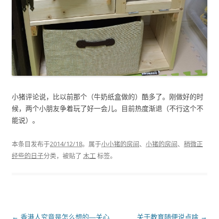
小猪评论说，比以前那个（牛奶纸盒做的）酷多了。刚做好的时
候，两个小朋友争着玩了好一会儿。目前热度渐退（不行这个不
能说）。
本条目发布于
2014/12/18
。属于
小小猪的房间
、
小猪的房间
、
稍微正
经些的日子
分类，被贴了
木工
标签。
文章导航
←
香港人究竟是怎么想的―关心
关于教育随便说点啥
→