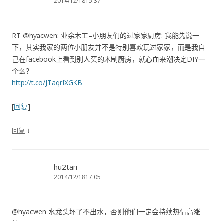
2014/12/1815:37
RT @hyacwen: 业余木工–小朋友们的过家家厨房: 我能先说一
下，其实我家的两位小朋友并不是特别喜欢玩过家家，而是我自
己在facebook上看到别人买的木制厨房，就心血来潮决定DIY一
个么？
http://t.co/JTaqrIXGKB
[
回复
]
↓
回复
hu2tari
2014/12/1817:05
@hyacwen 水龙头坏了不出水，否则他们一定会持续热情高涨