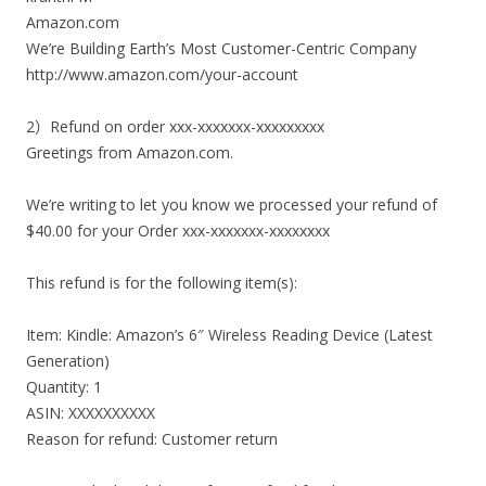
Amazon.com
We’re Building Earth’s Most Customer-Centric Company
http://www.amazon.com/your-account
2）Refund on order xxx-xxxxxxx-xxxxxxxxx
Greetings from Amazon.com.
We’re writing to let you know we processed your refund of
$40.00 for your Order xxx-xxxxxxx-xxxxxxxx
This refund is for the following item(s):
Item: Kindle: Amazon’s 6″ Wireless Reading Device (Latest
Generation)
Quantity: 1
ASIN: XXXXXXXXXX
Reason for refund: Customer return