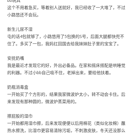
bb玩具
这个不用着急买，等着别人送就好，我已经收了一大堆了，不过
小路悠还不会玩。
新生儿尿不湿
屯的话4包就够了，小路悠用了5包换的S号，后面大腿都快兜不
住了。多买了一包，我妈扛回国去给我妹妹肚子里的宝宝了。
安抚奶嘴
我是最近才发现它的好，外出必备品。在家和摇床搭配是哄睡觉
的利器。不过小bb自己吸不住，老掉出来，要给他扶着。
奶瓶消毒盒
一开始买了个方形的，结果我家微波炉太小，转不动会卡住。后
来发现有那种圆的，微波炉蒸菜用的。
擦屁股的湿巾
一开始都用湿巾擦，后来发现便便以后用棉花（类似化妆棉）蘸
热水擦洗，比湿巾更容易清除污垢，不刺激皮肤，冬天还没那么