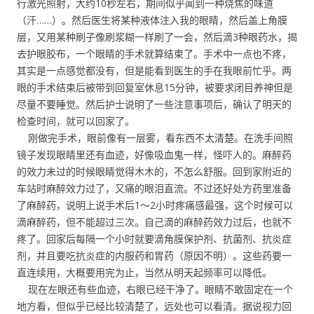
行激光照射，大约10秒左右，期间似乎闻到一种烧焦的味道
（汗……）。然后医生将某种液体注入我的眼睛，然后盖上角膜
层，又用某种刷子像刷浆糊一样刷了一会，然后滴3种眼药水，揭
去护眼胶布，一个眼睛的手术就算结束了。手术中一点也不疼，
其实是一点感觉都没有，但是能看到医生的手在我眼前忙乎。两
眼的手术结束后被带到回复室休息15分钟，被要求闭目养神但是
尽量不要睡觉。然后护士说明了一些注意事项后，确认了明天的
检查时间，就可以回家了。
刚做完手术，眼前像有一层雾，看东西不太清楚。在洗手间照
镜子发现眼睛里还有血迹，好像吸血鬼一样，怪吓人的。麻醉药
的效力未过的时候眼睛觉得木木的，不怎么舒服。回到家附近的
车站时麻醉效力过了，又痛的眼泪直流。不过还好处方药里准备
了麻醉药，说明上说手术后1～2小时疼痛感最强，这个时候可以
滴麻醉药，但不能超过三次。自己滴的麻醉药效力过后，也就不
疼了。回家后每隔一个小时就要滴角膜保护剂、抗菌剂、抗炎症
剂，并且要吃抗炎症的内服药和胃药（原因不明）。这些药要一
直连续用，大概要用完为止，当然从明天起频率可以降低。
现在左眼还有些血迹，右眼已经干净了。眼睛不敢固定在一个
地方看，但似乎已经比较清楚了，远处也可以看清。据说视力回