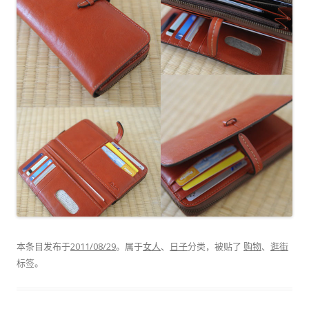
本条目发布于
2011/08/29
。属于
女人
、
日子
分类，被贴了
购物
、
逛街
标签。