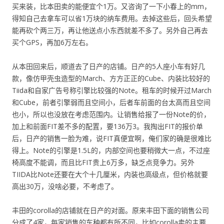
买来装，比本田卖的能便宜个1万。又咨询了一下小春上的mm，
得知自己去拿车可以省1万块的纳车费用。去掉这些后，回头希望
能再砍个两三万，再让他送点小东西就差不多了。另外自己再去
买个GPS，再加6万左右。
从本田回来后，顺道去了日产的店铺。日产的5人座小车有好几
款，像仿甲壳虫造型的March、方方正正的Cube、内装比较好的
Tiida和自家广告号称引擎比较强的Note。租车的时候开过March
和Cube，前者引擎弱而且空间小，后者车前面的台太高而且空间
也小，所以也没放在考虑范围内。让销售给报了一份Note的价，
加上和前面FIT差不多的配置，要136万3。我掏出FIT的报价单
后，日产的销售一脸为难，说FIT真便宜啊，俺们家的确是很难比
得上。Note的引擎是1.5L的，内部空间也要稍微大一点，不过座
椅高度不能调，而且比FIT贵上6万多，缺乏点竞争力。另外
TIIDA比Note还要在大个十几厘米，内装也高级点，但价格就要
高出30万，没啥必要，不考虑了。
丰田的corolla的店铺就在日产的对面。原来丰田下面的销售公司
分成了4家，每家销售的车种都有所不同，比如corolla卖的主要