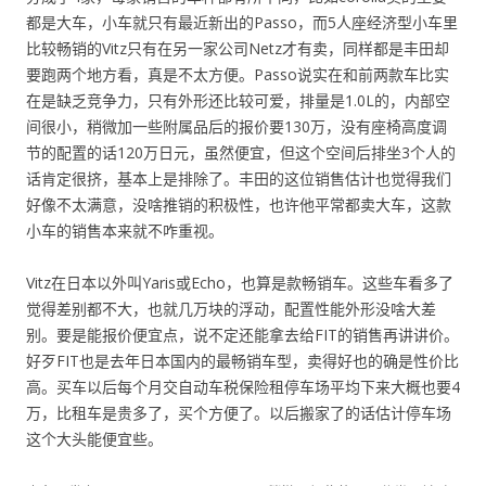
都是大车，小车就只有最近新出的Passo，而5人座经济型小车里
比较畅销的Vitz只有在另一家公司Netz才有卖，同样都是丰田却
要跑两个地方看，真是不太方便。Passo说实在和前两款车比实
在是缺乏竞争力，只有外形还比较可爱，排量是1.0L的，内部空
间很小，稍微加一些附属品后的报价要130万，没有座椅高度调
节的配置的话120万日元，虽然便宜，但这个空间后排坐3个人的
话肯定很挤，基本上是排除了。丰田的这位销售估计也觉得我们
好像不太满意，没啥推销的积极性，也许他平常都卖大车，这款
小车的销售本来就不咋重视。
Vitz在日本以外叫Yaris或Echo，也算是款畅销车。这些车看多了
觉得差别都不大，也就几万块的浮动，配置性能外形没啥大差
别。要是能报价便宜点，说不定还能拿去给FIT的销售再讲讲价。
好歹FIT也是去年日本国内的最畅销车型，卖得好也的确是性价比
高。买车以后每个月交自动车税保险租停车场平均下来大概也要4
万，比租车是贵多了，买个方便了。以后搬家了的话估计停车场
这个大头能便宜些。