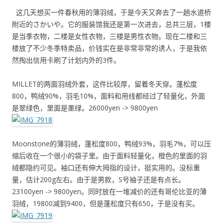
这几天想买一件春秋用的薄羽绒，于是今天又奔去了一趟水道桥
附近的さかいや。它的服装馆我还是第一次进去，总共三层，1楼
是当季衣物，二楼是女性衣物，三楼是男性衣物。现在二楼和三
楼放了不少冬季特卖品，价钱实在是非常非常的诱人，于是我依
然掏出信用卡刷了计划内外的3件。
MILLET的两面羽绒外套，这件比较厚，留着冬天穿。蓬松度
800，鸭绒90%，羽毛10%，面料和用线都经过了轻量化，外面
是翠绿色，里面是墨绿。26000yen -> 9800yen
Moonstone的薄羽绒，蓬松度800，鸭绒93%，羽毛7%，可以压
缩后收在一个很小的袋子里。由于面料轻量化，橙色的里面的羽
绒都隐约可见。袖口还有伸大拇指的设计，挺实用的。没标重
量，估计200g左右。由于是男款，S号袖子还是有点长。
23100yen -> 9800yen。同时放在一堆减价的还有哥伦比亚的薄
羽绒，19800减到9400，但是蓬松度只有650，于是没有买。