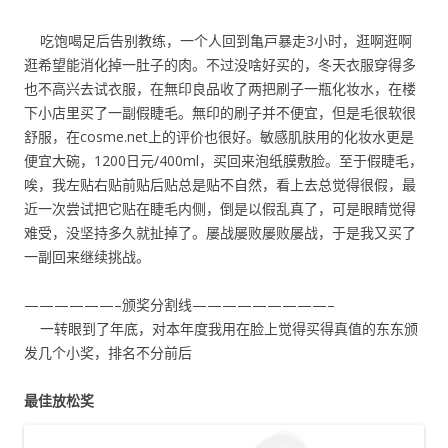
吃饱喝足后告别教练，一个人回到亀戸暴走3小时，逛啊逛啊
逛希望能消化掉一肚子的肉。不过没啥好买的，冬天衣服穿得多
也不高兴去试衣服，在無印良品收了两把刷子一瓶化妆水，在楼
下小店里买了一副假睫毛。無印的刷子并不便宜，但是毛很软很
舒服，在cosme.net上的评价也很好。敏感肌肤用的化妆水更是
便宜大碗，1200日元/400ml，买回来泡纸膜敷脸。至于假睫毛，
唉，我左贴右贴前贴后贴总是贴不自然，看上去总觉得很假，最
近一次尝试把它贴在睫毛内侧，倒是以假乱真了，可是眼睛觉得
难受，没坚持多久就扯掉了。屡战屡败屡败屡战，于是我又买了
一副回来继续挑战。
——————–颁奖分割线—————————–
一转眼到了年底，对本年度我用在脸上觉得买得真值的东东颁
发几个小奖，排名不分前后
最佳放松奖