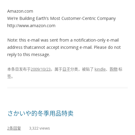
Amazon.com
We’re Building Earth’s Most Customer-Centric Company
http://www.amazon.com
Note: this e-mail was sent from a notification-only e-mail
address thatcannot accept incoming e-mail. Please do not
reply to this message.
本条目发布于
2009/10/23
。属于
日子
分类，被贴了
kindle
、
购物
标
签。
さかいや的冬季用品特卖
2条回复
3,322 views