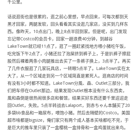
千公里。
话说逛街也是很累的，逛之前心里想，早点回来，可每次都到天
黑才回家，两腿发软，回头看看其实没逛几家店，没买到几样东
西。像昨天，10点出门，晚上8点半回到家。但是呢，出门发现
忘记带Costco的会员卡，回家一趟浪费40分钟，到越谷
LakeTown就已经11点了，逛了一圈赶紧找地方喂小猪吃午饭，
吃完饭下午2点了，小猪还拉了泡屎挤到裤子上，于是扒裤子擦屁
股然后裸着两条小肉腿推出去买了一条裤子换上，3点半了。再买
了几件衣服逛了几家玩具店，一转眼5点半了。LakeTown实在太
大了，从一个区域走到另一个区域简直是累死人。逛商店的时间
有没有3小时都不知道。LakeTown分風、森、Outlet三部分，我
们把车停在Outlet那边，结果发现Outlet根本没有什么东西卖，
風和森倒是很热闹很多店和餐馆，结果买好东西还要千里迢迢走
回Outlet，失败。5点半转战去Lalaport，到赤ちゃん本舗买了20
多袋bb食品和一箱尿布，喂饱小猪。然后去隔壁的Costco。美国
超市啥都是bigsize，俺们家只有两个成人基本买啥都吃不完，于
是巨大的推车里只装了一盒樱桃一盒排骨和一盒鸡蛋就出来鸟。