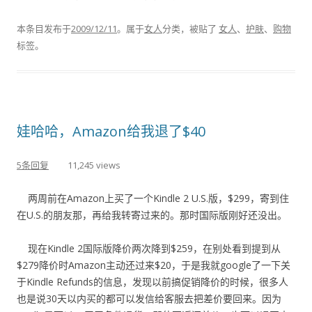
本条目发布于
2009/12/11
。属于
女人
分类，被贴了
女人
、
护肤
、
购物
标签。
娃哈哈，Amazon给我退了$40
5条回复
11,245 views
两周前在Amazon上买了一个Kindle 2 U.S.版，$299，寄到住
在U.S.的朋友那，再给我转寄过来的。那时国际版刚好还没出。
现在Kindle 2国际版降价两次降到$259，在别处看到提到从
$279降价时Amazon主动还过来$20，于是我就google了一下关
于Kindle Refunds的信息，发现以前搞促销降价的时候，很多人
也是说30天以内买的都可以发信给客服去把差价要回来。因为