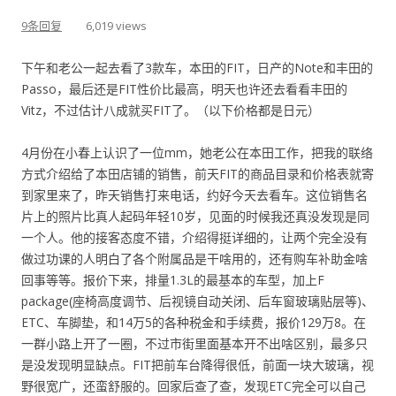
9条回复
6,019 views
下午和老公一起去看了3款车，本田的FIT，日产的Note和丰田的
Passo，最后还是FIT性价比最高，明天也许还去看看丰田的
Vitz，不过估计八成就买FIT了。（以下价格都是日元）
4月份在小春上认识了一位mm，她老公在本田工作，把我的联络
方式介绍给了本田店铺的销售，前天FIT的商品目录和价格表就寄
到家里来了，昨天销售打来电话，约好今天去看车。这位销售名
片上的照片比真人起码年轻10岁，见面的时候我还真没发现是同
一个人。他的接客态度不错，介绍得挺详细的，让两个完全没有
做过功课的人明白了各个附属品是干啥用的，还有购车补助金啥
回事等等。报价下来，排量1.3L的最基本的车型，加上F
package(座椅高度调节、后视镜自动关闭、后车窗玻璃贴层等)、
ETC、车脚垫，和14万5的各种税金和手续费，报价129万8。在
一群小路上开了一圈，不过市街里面基本开不出啥区别，最多只
是没发现明显缺点。FIT把前车台降得很低，前面一块大玻璃，视
野很宽广，还蛮舒服的。回家后查了查，发现ETC完全可以自己