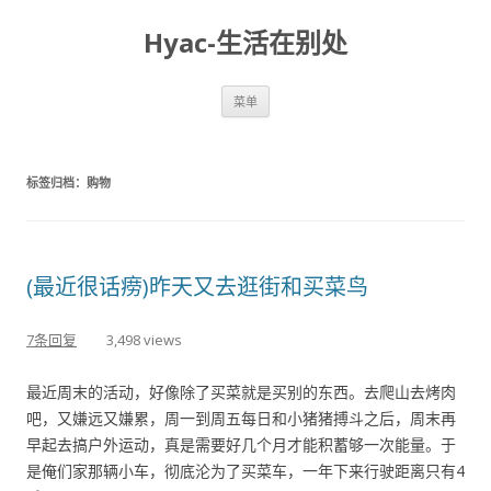
Hyac-生活在别处
跳至内容
菜单
标签归档：
购物
(最近很话痨)昨天又去逛街和买菜鸟
7条回复
3,498 views
最近周末的活动，好像除了买菜就是买别的东西。去爬山去烤肉
吧，又嫌远又嫌累，周一到周五每日和小猪猪搏斗之后，周末再
早起去搞户外运动，真是需要好几个月才能积蓄够一次能量。于
是俺们家那辆小车，彻底沦为了买菜车，一年下来行驶距离只有4