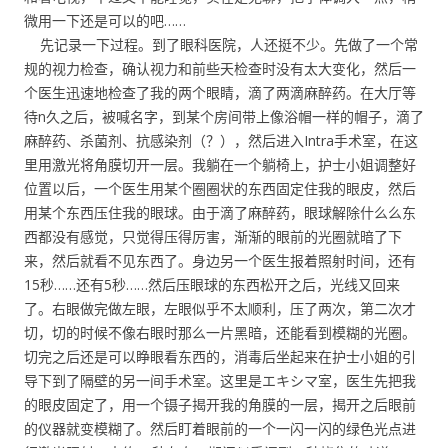
微用一下还是可以的吧……
先记录一下过程。到了眼科医院，人还挺不少。先做了一个常
规的视力检查，确认视力和前些天检查时没有太大变化，然后一
个医生迅速地检查了我的两个眼睛，滴了两滴麻醉药。在大厅等
待n久之后，被喊名字，到某个房间带上像浴帽一样的帽子，滴了
麻醉药、杀菌剂、抗感染剂（？），然后进入Intra手术室，在这
里用激光将角膜切开一层。我躺在一个躺椅上，护士小姐调整好
位置以后，一个医生用某个圈圈状的东西固定住我的眼皮，然后
用某个东西压住我的眼球。由于滴了麻醉药，眼球解除什么么东
西都没有感觉，只觉得压得厉害，渐渐的眼前的光圈就暗了下
来，然后就看不见东西了。身边另一个医生报着照射时间，还有
15秒……还有5秒……然后压眼球的东西松开之后，光线又回来
了。右眼做完做左眼，左眼似乎不太顺利，压了两次，第二次才
切，切的时候不像右眼时那么一片黑暗，还能看到模糊的光圈。
切完之后还是可以睁眼看东西的，消毒后坐起来在护士小姐的引
导下到了隔壁的另一间手术室。这里是エキシマ室，医生先把我
的眼皮固定了，用一个镊子揭开我的角膜的一层，揭开之后眼前
的仪器就变模糊了。然后盯着眼前的一个一闪一闪的绿色光点进