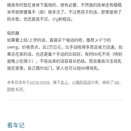
换尿布时垫在身体下面用的，很有必要，不然我的床单还有榻榻
米早就惨遭毒手（尿）很多次了。不过男孩子的话，即使是用了
防水垫，也还是逃不过，小jj射程远。
吸奶器
如果要上班/上学的话，直接买个电动的吧，推荐メデラ的
swing，价格贵点，近2万日元，比手动吸得多而且省力迅速。如
果总在家的话，也还是备个手动的比较好，有时bb吃不完（特别
是晚上吃得少），不吸出来的话容易长奶结。而且备些冷冻母乳
放在家里，自己偶尔出门，家人也可以给bb喂母乳。
本条目发布于
2010/10/04
。属于
女人
、
小猪的房间
分类，被贴了
bb
、
购物
标签。
看车记