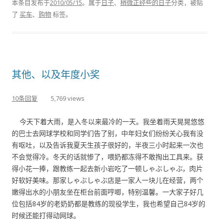
本条目发布于
2010/05/15
。属于
日子
、
稍微正经些的日子
分类，被贴
了
买车
、
购物
标签。
其他、以及年度小奖
10条回复
5,769 views
今天下着大雨，是入冬以来最冷的一天。我坐着雨天晃晃悠悠
的巴士去网球学校和同学们告了别，中年妇女们纷纷关心我有没
有呕吐，以及告诉我夏天生孩子很好的，半夜三小时起来一次也
不会觉得冷。冬天的话就惨了，喂奶都冻得不敢掏出工具来。获
得小花一捧，跟教练一起去新小岩吃了一顿しゃぶしゃぶ，肉片
好软好美味。那家しゃぶしゃぶ店是一家人一块儿在经营，两个
嫩得出水的小朋友坐在柜台前面哼唧，特别温馨。一大家子好几
位包括84岁的老奶奶都是教练的现役学生，我也希望自己84岁的
时候还能打得动网球。