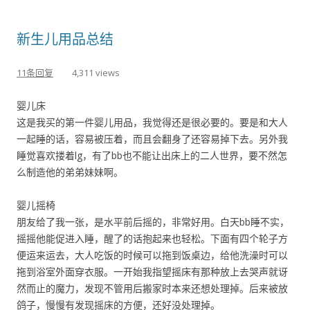
新生儿用品总结
11条回复
4,311 views
婴儿床
这是我买的第一件婴儿用品，我觉得还是很必要的。要是和大人
一起睡的话，容易被压着，而且会翻身了还容易掉下去。另外我
睡觉喜欢搂着lg，有了bb也不能让出床上的二人世界，要不然怎
么制造他的弟弟妹妹啊。
婴儿摇椅
朋友给了我一张，是水平前后摇的，非常好用。白天bb睡不实，
摇摇他能促进入睡，醒了的话抱起来也轻松。下面有四个轮子方
便运来运去，大人吃饭的时候可以拖到饭桌边，给他洗澡时可以
拖到浴室外面穿衣服。一开始我指望摇床有那种放上去哭声就讶
然而止的魔力，发现不管用后搬家时本来还想处理掉。后来被放
鸽子，慢慢有发现摇床的方便，还好没处理掉。