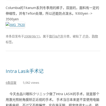
Columbia的Titanum系列冬季用的裤子，双层的，面料有一定的
伸缩性，并有Teflon处理，所以还能防点泼水。9300yen ->
3500yen
本条目发布于
2008/06/11
。属于
旅行&户外
分类，被贴了
户外
、
购物
标签。
Intra Lasik手术记
6条回复
5,062 views
今天去品川眼科クリニック做了Intra LASIK的手术，就是那个
用激光照射角膜矫正近视的手术。 手术当日本来是不宜使用电脑
和看电视，不过又不能睡觉，实在是无聊，把字体调大一点，稍