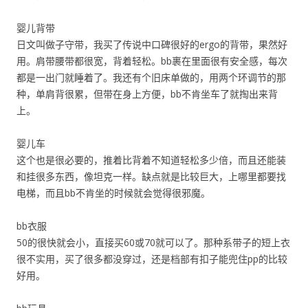
婴儿背带
日文叫做子守带，我买了传说中口碑很好的ergo的背带，果然好
用。肩带腰带都很宽，背着轻松。bb裹在里面很有安全感，每次
都是一出门就睡着了。我还有个旧床单做的，用两个环调节的那
种，单肩背很累，但带在身上方便，bb不肯坐车了就掏出来背
上。
婴儿车
这个也是很必要的，推着比背着不知道轻松多少倍，而且还能装
和挂很多东西，像坦克一样。缺点就是比较巨大，上哪里都要找
电梯，而且bb不肯坐的时候就会觉得很邪魔。
bb衣服
50的很快就会小，直接买60或70就可以了。那种系带子的短上衣
很不实用，买了很多都没穿过，还是档部有扣子能兜住pp的比较
好用。