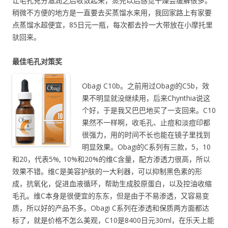
让毛孔充分滋润之后收敛起来，蒸完以后感觉干燥会缓解很多。
稍微不方便的地方是一直要去买蒸馏水来用，我回家路上有家要
点蒸馏水超便宜，85日元一瓶，每次都去拎一大带放在小摩托里
驮回来。
最佳毛孔对策奖
Obagi C10b。之前用过Obagi的C5b，效
果不明显就没继续用，后来Chynthia说这
个好，于是我又巴巴地买了一支回来。C10
果然不一样啊，收毛孔、止痘和淡痘印都
很强力，用的时间不长也能在镜子里找到
明显效果。Obagi的C系列有三款，5，10
和20，代表5%, 10%和20%的维C含量，配方渗透力很高，所以
效果不错。维C是美容护肤的一大利器，可以抑制黑色素的形
成，抗氧化，促进血液循环，帮助生成胶原蛋白，以及控油收缩
毛孔。维C本身是很便宜的东东，但是由于不易渗透，又容易变
质，所以好的产品不多。Obagi C系列在渗透和保质两方面都达
标了，就是价格不怎么美观，C10是8400日元30ml，在乐天上能