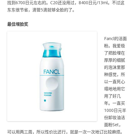
找到6700日元左右的。C20还没用过，8400日元/13ml。不过这
东东很节省，滴管5滴就够全脸的了。
最佳埋脸奖
Fancl的洁面
粉。我爱极
了把脸埋在
厚厚的细腻
的泡沫里那
种感觉，所
以一直死心
塌地地用它
用了好几
年。一直买
1000日元半
份卸妆油洁
面粉Set，
可以用两三周，所以性价比还行，就是一次一次地订比较麻烦。